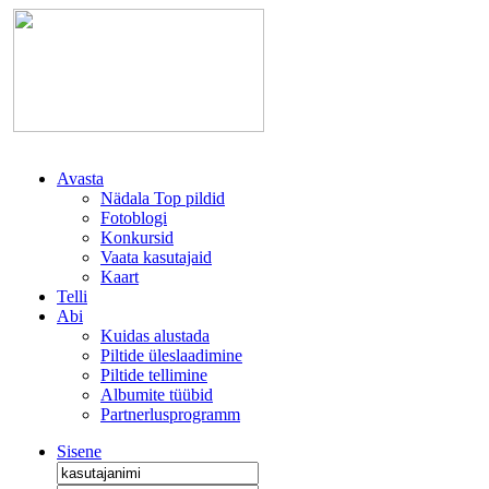
Avasta
Nädala Top pildid
Fotoblogi
Konkursid
Vaata kasutajaid
Kaart
Telli
Abi
Kuidas alustada
Piltide üleslaadimine
Piltide tellimine
Albumite tüübid
Partnerlusprogramm
Sisene