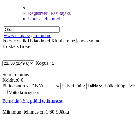
Registreeru kasutajaks
Unustasid parooli?
www.snap.ee
/
Tellimine
Fotode valik
Üldandmed
Kinnitamine ja maksmine
HokkeistBoke
Kogus:
Sinu
Tellimus
Kokku:
0 €
Piltide suurus:
Paberi tüüp:
Lõike tüüp:
Mitte korrigeerida
Eemalda kõik pildid tellimusest
Miinimum tellimus on 1.60 €
Jätka