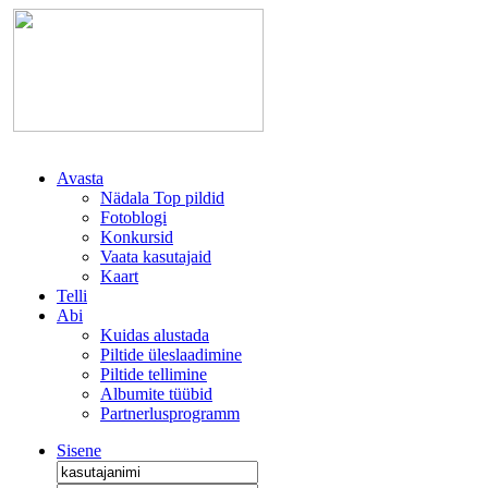
Avasta
Nädala Top pildid
Fotoblogi
Konkursid
Vaata kasutajaid
Kaart
Telli
Abi
Kuidas alustada
Piltide üleslaadimine
Piltide tellimine
Albumite tüübid
Partnerlusprogramm
Sisene