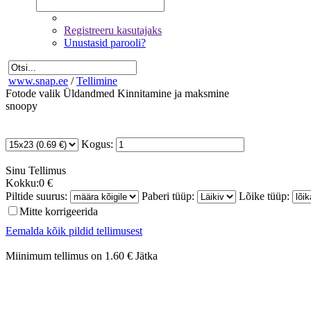
Registreeru kasutajaks
Unustasid parooli?
www.snap.ee
/
Tellimine
Fotode valik
Üldandmed
Kinnitamine ja maksmine
snoopy
Kogus:
Sinu
Tellimus
Kokku:
0 €
Piltide suurus:
Paberi tüüp:
Lõike tüüp:
Mitte korrigeerida
Eemalda kõik pildid tellimusest
Miinimum tellimus on 1.60 €
Jätka