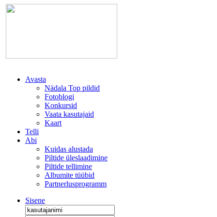
Avasta
Nädala Top pildid
Fotoblogi
Konkursid
Vaata kasutajaid
Kaart
Telli
Abi
Kuidas alustada
Piltide üleslaadimine
Piltide tellimine
Albumite tüübid
Partnerlusprogramm
Sisene