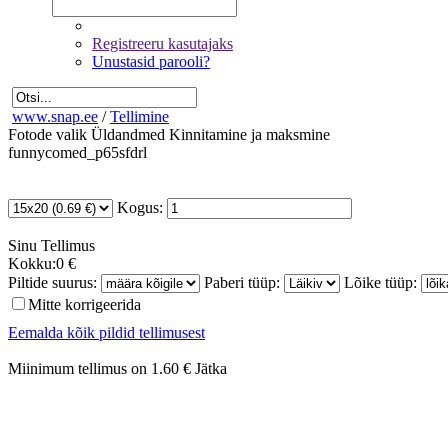
Registreeru kasutajaks
Unustasid parooli?
www.snap.ee
/
Tellimine
Fotode valik
Üldandmed
Kinnitamine ja maksmine
funnycomed_p65sfdrl
Kogus:
Sinu
Tellimus
Kokku:
0 €
Piltide suurus:
Paberi tüüp:
Lõike tüüp:
Mitte korrigeerida
Eemalda kõik pildid tellimusest
Miinimum tellimus on 1.60 €
Jätka