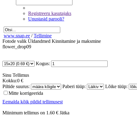
Registreeru kasutajaks
Unustasid parooli?
www.snap.ee
/
Tellimine
Fotode valik
Üldandmed
Kinnitamine ja maksmine
flower_drop09
Kogus:
Sinu
Tellimus
Kokku:
0 €
Piltide suurus:
Paberi tüüp:
Lõike tüüp:
Mitte korrigeerida
Eemalda kõik pildid tellimusest
Miinimum tellimus on 1.60 €
Jätka