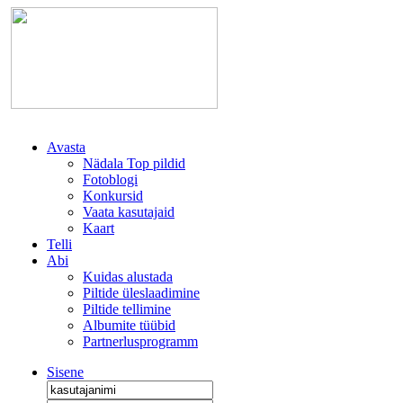
Avasta
Nädala Top pildid
Fotoblogi
Konkursid
Vaata kasutajaid
Kaart
Telli
Abi
Kuidas alustada
Piltide üleslaadimine
Piltide tellimine
Albumite tüübid
Partnerlusprogramm
Sisene