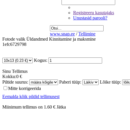
Registreeru kasutajaks
Unustasid parooli?
www.snap.ee
/
Tellimine
Fotode valik
Üldandmed
Kinnitamine ja maksmine
1efc6729798
Kogus:
Sinu
Tellimus
Kokku:
0 €
Piltide suurus:
Paberi tüüp:
Lõike tüüp:
Mitte korrigeerida
Eemalda kõik pildid tellimusest
Miinimum tellimus on 1.60 €
Jätka