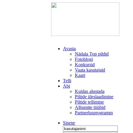
Avasta
Nädala Top pildid
Fotoblogi
Konkursid
Vaata kasutajaid
Kaart
Telli
Abi
Kuidas alustada
Piltide üleslaadimine
Piltide tellimine
Albumite tüübid
Partnerlusprogramm
Sisene