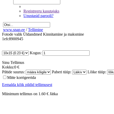
Registreeru kasutajaks
Unustasid parooli?
www.snap.ee
/
Tellimine
Fotode valik
Üldandmed
Kinnitamine ja maksmine
1efc8900945
Kogus:
Sinu
Tellimus
Kokku:
0 €
Piltide suurus:
Paberi tüüp:
Lõike tüüp:
Mitte korrigeerida
Eemalda kõik pildid tellimusest
Miinimum tellimus on 1.60 €
Jätka