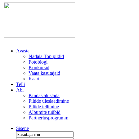
Avasta
Nädala Top pildid
Fotoblogi
Konkursid
Vaata kasutajaid
Kaart
Telli
Abi
Kuidas alustada
Piltide üleslaadimine
Piltide tellimine
Albumite tüübid
Partnerlusprogramm
Sisene