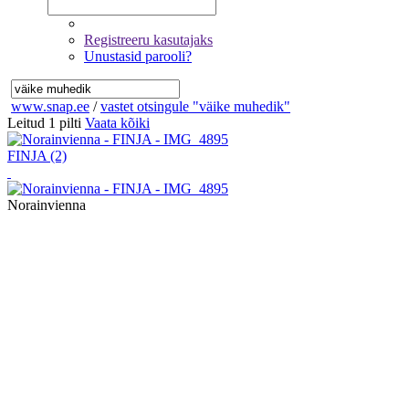
Registreeru kasutajaks
Unustasid parooli?
www.snap.ee
/
vastet otsingule "väike muhedik"
Leitud 1 pilti
Vaata kõiki
FINJA
(2)
Norainvienna