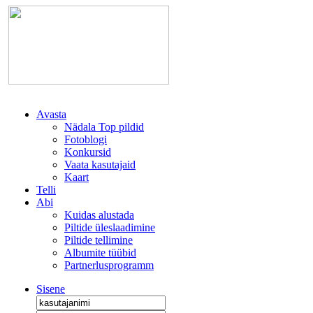
Avasta
Nädala Top pildid
Fotoblogi
Konkursid
Vaata kasutajaid
Kaart
Telli
Abi
Kuidas alustada
Piltide üleslaadimine
Piltide tellimine
Albumite tüübid
Partnerlusprogramm
Sisene