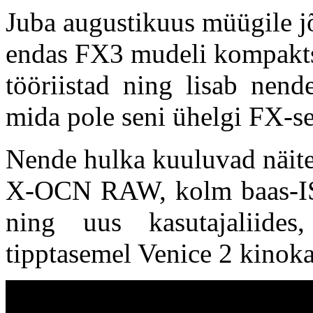
Juba augustikuus müügile 
endas FX3 mudeli kompakts
tööriistad ning lisab nend
mida pole seni ühelgi FX-se
Nende hulka kuuluvad näite
X-OCN RAW, kolm baas-ISO
ning uus kasutajaliide
tipptasemel Venice 2 kinok