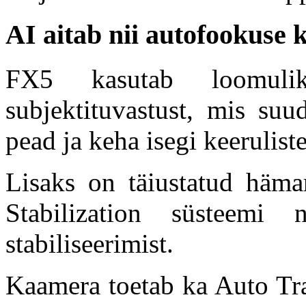
AI aitab nii autofookuse 
FX5 kasutab loomulik
subjektituvastust, mis suu
pead ja keha isegi keerulist
Lisaks on täiustatud hämar
Stabilization süsteem
stabiliseerimist.
Kaamera toetab ka Auto Tra