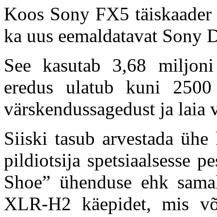
Koos Sony FX5 täiskaader 
ka uus eemaldatavat Sony 
See kasutab 3,68 miljoni
eredus ulatub kuni 2500 
värskendussagedust ja laia 
Siiski tasub arvestada üh
pildiotsija spetsiaalsesse p
Shoe” ühenduse ehk samal
XLR-H2 käepidet, mis või