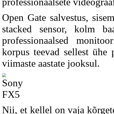
professionaalsete videograaf
Open Gate salvestus, si
stacked sensor, kolm baa
professionaalsed monitoo
korpus teevad sellest üh
viimaste aastate jooksul.
Nii, et kellel on vaja kõrget