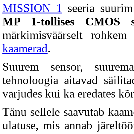
MISSION 1
seeria suurim
MP 1-tollises CMOS se
märkimisväärselt rohke
kaamerad
.
Suurem sensor, suurem
tehnoloogia aitavad säilit
varjudes kui ka eredates kõ
Tänu sellele saavutab kaam
ulatuse, mis annab järeltö