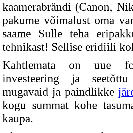
kaamerabrändi (Canon, Niko
pakume võimalust oma vana
saame Sulle teha eripakku
tehnikast! Sellise eridiili k
Kahtlemata on uue fot
investeering ja seetõt
mugavaid ja paindlikke
jä
kogu summat kohe tasuma
kaupa.