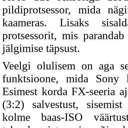
pildiprotsessor, mida n
kaameras. Lisaks sisal
protsessorit, mis parandab
jälgimise täpsust.
Veelgi olulisem on aga se
funktsioone, mida Sony k
Esimest korda FX-seeria a
(3:2) salvestust, sisemi
kolme baas-ISO väärtu