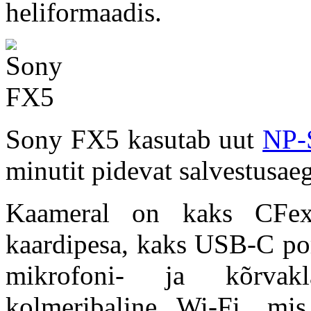
heliformaadis.
Sony FX5 kasutab uut
NP-
minutit pidevat salvestusae
Kaameral on kaks CFe
kaardipesa, kaks USB-C por
mikrofoni- ja kõrvakl
kolmeribaline Wi-Fi, mi