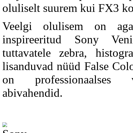
oluliselt suurem kui FX3 kol
Veelgi olulisem on aga
inspireeritud Sony Ven
tuttavatele zebra, histog
lisanduvad nüüd False Colo
on professionaalses v
abivahendid.