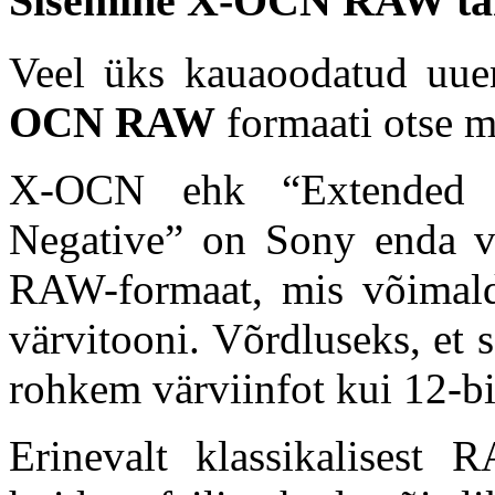
Sisemine X-OCN RAW täh
Veel üks kauaoodatud uue
OCN RAW
formaati otse m
X-OCN ehk “Extended t
Negative” on Sony enda väl
RAW-formaat, mis võimalda
värvitooni. Võrdluseks, et 
rohkem värviinfot kui 12-b
Erinevalt klassikalises