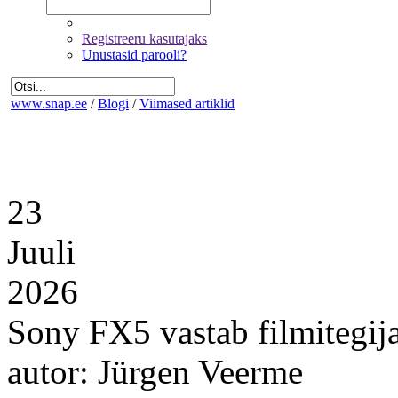
Registreeru kasutajaks
Unustasid parooli?
www.snap.ee
/
Blogi
/
Viimased artiklid
23
Juuli
2026
Sony FX5 vastab filmitegij
autor: Jürgen Veerme