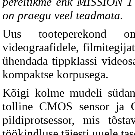
pereliikme ehk MISSION 1
on praegu veel teadmata.
Uus tooteperekond on 
videograafidele, filmitegija
ühendada tippklassi videos
kompaktse korpusega.
Kõigi kolme mudeli südam
tolline CMOS sensor ja 
pildiprotsessor, mis tõsta
töökindluse täiesti uuele ta