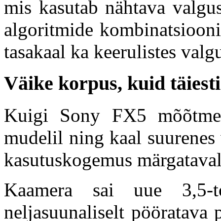
mis kasutab nähtava valgus
algoritmide kombinatsiooni
tasakaal ka keerulistes valg
Väike korpus, kuid täies
Kuigi Sony FX5 mõõtme
mudelil ning kaal suurenes 
kasutuskogemus märgatava
Kaamera sai uue 3,5-to
neljasuunaliselt pööratava 