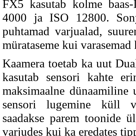
FX5 kasutab kolme baas-
4000 ja ISO 12800. Sony
puhtamad varjualad, suure
mürataseme kui varasemad 
Kaamera toetab ka uut Dual
kasutab sensori kahte eri
maksimaalne dünaamiline u
sensori lugemine küll v
saadakse parem toonide ül
varjudes kui ka eredates tip