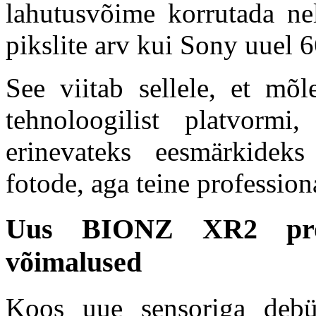
lahutusvõime korrutada nel
pikslite arv kui Sony uuel
See viitab sellele, et m
tehnoloogilist platvormi
erinevateks eesmärkidek
fotode, aga teine profession
Uus BIONZ XR2 prots
võimalused
Koos uue sensoriga de