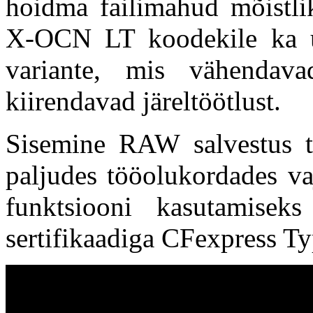
hoidma failimahud mõistlik
X-OCN LT koodekile ka
variante, mis vähendava
kiirendavad järeltöötlust.
Sisemine RAW salvestus t
paljudes tööolukordades vaj
funktsiooni kasutamise
sertifikaadiga CFexpress T