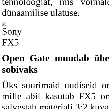
tehnoloogiat, mis võimal
dünaamilise ulatuse.
Open Gate muudab ühe 
sobivaks
Üks suurimaid uudiseid 
mille abil kasutab FX5 o
salvestab materjali 3:2 kuv