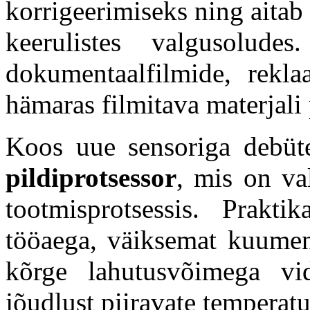
korrigeerimiseks ning aitab
keerulistes valgusolud
dokumentaalfilmide, rekl
hämaras filmitava materjali
Koos uue sensoriga debüt
pildiprotsessor
, mis on va
tootmisprotsessis. Prakt
tööaega, väiksemat kuumen
kõrge lahutusvõimega vi
jõudlust piiravate temperat