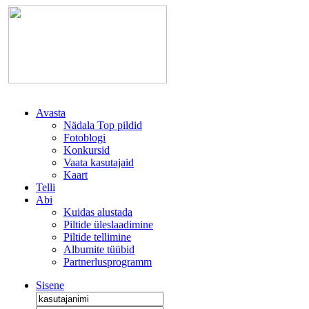
Avasta
Nädala Top pildid
Fotoblogi
Konkursid
Vaata kasutajaid
Kaart
Telli
Abi
Kuidas alustada
Piltide üleslaadimine
Piltide tellimine
Albumite tüübid
Partnerlusprogramm
Sisene