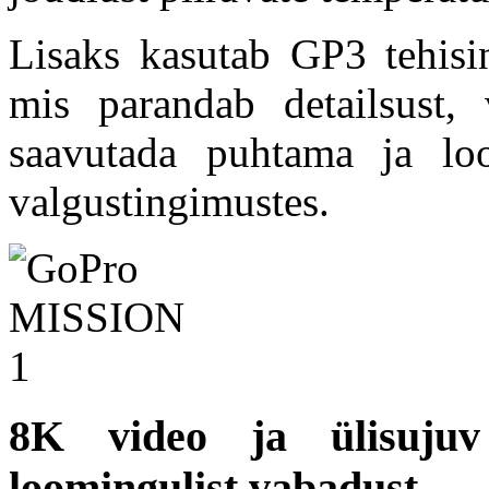
Lisaks kasutab GP3 tehisint
mis parandab detailsust,
saavutada puhtama ja loo
valgustingimustes.
8K video ja ülisuju
loomingulist vabadust