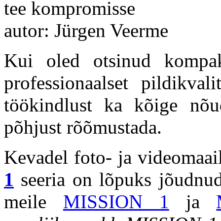
tee kompromisse
autor: Jürgen Veerme
Kui oled otsinud kompak
professionaalset pildikval
töökindlust ka kõige nõud
põhjust rõõmustada.
Kevadel foto- ja videomaa
1
seeria on lõpuks jõudnud
meile
MISSION 1
ja