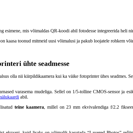
ing esimene, mis võimaldas QR-koodi abil fotodesse integreerida heli ni
 on kaasa toonud mitmeid uusi võimalusi ja pakub loojatele rohkem või
rinteri ühte seadmesse
sus olla nii kiirpildikaamera kui ka väike fotoprinter ühes seadmes. Se
sarnased varasema mudeliga. Sellel on 1/5-tolline CMOS-sensor ja esi
älukaardi
abil.
 lisatud
teine kaamera
, millel on 23 mm ekvivalendiga f/2.2 fiksee
umist ekraani, kuid lisaks on võimalik kasutada “Layered Photos” režii