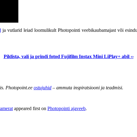
d
ja vutlarid leiad loomulikult Photopointi veebikaubamajast või esindu
Pildista, vali ja prindi fotod Fujifilm Instax Mini LiPlay+ abil ››
tis. Photopoint.ee
ostujuhid
– ammuta inspiratsiooni ja teadmisi.
aamerat
appeared first on
Photopointi ajaveeb
.