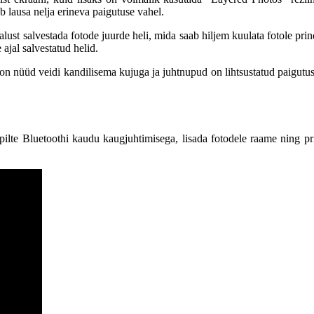
b lausa nelja erineva paigutuse vahel.
ust salvestada fotode juurde heli, mida saab hiljem kuulata fotole pri
ajal salvestatud helid.
on nüüd veidi kandilisema kujuga ja juhtnupud on lihtsustatud paigutuse
ilte Bluetoothi kaudu kaugjuhtimisega, lisada fotodele raame ning print