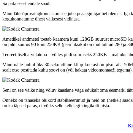
Sa paki seest endale saad.
Minu lähisõprusringkonnas on see juba peaaegu igaühel olemas. Iga kor
kogukonnatunne ühest väikesest vidinast.
Ametlikel andmetel toetab kaamera kuni 128GB suurust microSD kaar
on pildi suurus 90 kuni 250KB (paar üksikut on mul tulnud 280 ja 3
Teoreetiliselt arvutatuna – võttes pildi suuruseks 250KB – mahuks ühel
Minu näite puhul üks 30-sekundiline klipp koerast on pisut alla 50MB 
sealt otse postitada kuhu soovi on (või hakata videomontaaži tegema).
Seni on see väike ning võluv kaaslane väga edukalt oma eesmärki täitnu
Õnneks on tänaseks olukord stabiliseerunud ja neid on (hetkel) sa
on ka täpselt paras, et võiks selle kellelegi kingikotti pista.
Ko