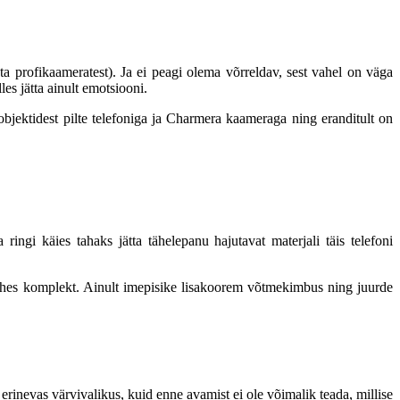
ta profikaameratest). Ja ei peagi olema võrreldav, sest vahel on väga
es jätta ainult emotsiooni.
bjektidest pilte telefoniga ja Charmera kaameraga ning eranditult on
ingi käies tahaks jätta tähelepanu hajutavat materjali täis telefoni
ühes komplekt. Ainult imepisike lisakoorem võtmekimbus ning juurde
inevas värvivalikus, kuid enne avamist ei ole võimalik teada, millise