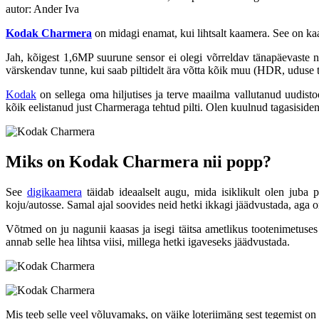
autor: Ander Iva
Kodak Charmera
on midagi enamat, kui lihtsalt kaamera. See on kaa
Jah, kõigest 1,6MP suurune sensor ei olegi võrreldav tänapäevaste nu
värskendav tunne, kui saab piltidelt ära võtta kõik muu (HDR, uduse t
Kodak
on sellega oma hiljutises ja terve maailma vallutanud uudist
kõik eelistanud just Charmeraga tehtud pilti. Olen kuulnud tagasiside
Miks on Kodak Charmera nii popp?
See
digikaamera
täidab ideaalselt augu, mida isiklikult olen juba p
koju/autosse. Samal ajal soovides neid hetki ikkagi jäädvustada, aga
Võtmed on ju nagunii kaasas ja isegi täitsa ametlikus tootenimetu
annab selle hea lihtsa viisi, millega hetki igaveseks jäädvustada.
Mis teeb selle veel võluvamaks, on väike loteriimäng sest tegemist o