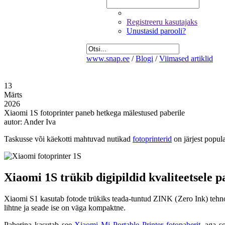
Registreeru kasutajaks
Unustasid parooli?
www.snap.ee
/
Blogi
/
Viimased artiklid
13
Märts
2026
Xiaomi 1S fotoprinter paneb hetkega mälestused paberile
autor: Ander Iva
Taskusse või käekotti mahtuvad nutikad
fotoprinterid
on järjest popul
Xiaomi 1S trükib digipildid kvaliteetsele p
Xiaomi S1 kasutab fotode trükiks teada-tuntud
ZINK (
Zero
Ink)
tehn
lihtne
ja seade ise on
väga
kompaktne.
Paberina kasutab see
Xiaomi Mi Portable Printer fotopaberit
, aga s