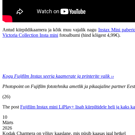
Antud kiirpildikaamera ja kõik muu vajalik nagu
Instax Mini paberi
Victoria Collection Insta mini
fotoalbumi (hind kõigest 4,99€).
Kogu Fujifilm Instax seeria kaamerate ja printerite valik ››
Photopoint on Fujifilm fototehnika ametlik ja pikaajaline partner Ees
(26)
The post
Fujifilm Instax mini LiPlay+ lisab kiirpiltidele heli ja kaks k
10
Märts
2026
Kodak Charmera on võluv kaaslane, mis püsib kaasas igal hetkel