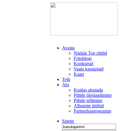
Avasta
Nädala Top pildid
Fotoblogi
Konkursid
Vaata kasutajaid
Kaart
Telli
Abi
Kuidas alustada
Piltide üleslaadimine
Piltide tellimine
Albumite tüübid
Partnerlusprogramm
Sisene