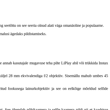
ng seetõttu on see seeria olnud alati väga omanäoline ja populaarne.
malusi ägedaks pildistamiseks.
e annab kasutajale mugavuse teha pilte LiPlay abil või trükkida Instax
küljel 28 mm ekvivalendiga f/2 objektiiv. Sisemällu mahub umbes 45
ritud fookusega lainurkobjektiiv ja see on eelkõige mõeldud selfide
mi. See ühendab põhikaamera ja selfie-kaamera pildi nii et kaadrisse