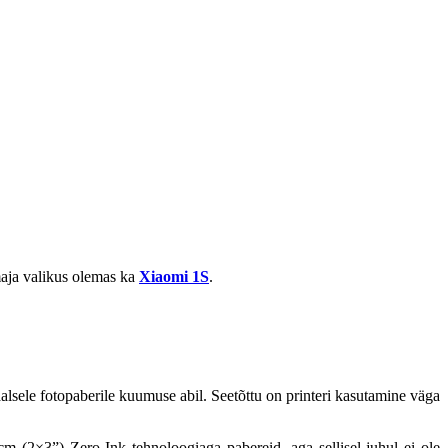
maja valikus olemas ka
Xiaomi 1S
.
aalsele
fotopaberile
kuumuse
abil. Seetõttu
on printeri
kasutamine väga
6 cm (2×3”) Zero Ink tehnoloogiaga pabereid, aga sellisel juhul ei ole