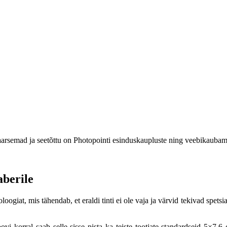
aarsemad ja seetõttu on Photopointi esinduskaupluste ning veebikauba
aberile
oloogiat
,
mis
tähendab,
et
eraldi
tinti
ei
ole
vaja ja v
ärvid
tekivad
spetsi
oovi korral saab selle sisse pista ka teiste tootjate standardseid 5×7,