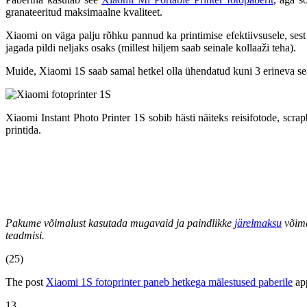
granateeritud maksimaalne kvaliteet.
Xiaomi on väga palju rõhku pannud ka printimise efektiivsusele, sest
jagada pildi neljaks osaks (millest hiljem saab seinale kollaaži teha).
Muide, Xiaomi 1S saab samal hetkel olla ühendatud kuni 3 erineva se
Xiaomi Instant Photo Printer 1S sobib hästi näiteks reisifotode, scr
printida.
Pakume võimalust kasutada mugavaid ja paindlikke
järelmaksu
võima
teadmisi.
(25)
The post
Xiaomi 1S fotoprinter paneb hetkega mälestused paberile
app
13