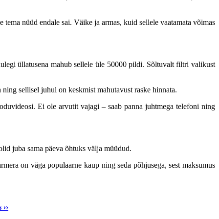
se tema nüüd endale sai. Väike ja armas, kuid sellele vaatamata võimas
egi üllatusena mahub sellele üle 50000 pildi.
Sõltuvalt filtri valikust
 ning sellisel juhul on keskmist mahutavust raske hinnata.
koduvideosi. Ei ole arvutit vajagi – saab panna juhtmega telefoni ning
ti olid juba sama päeva õhtuks välja müüdud.
harmera on väga populaarne kaup ning seda põhjusega, sest maksumus
 ››