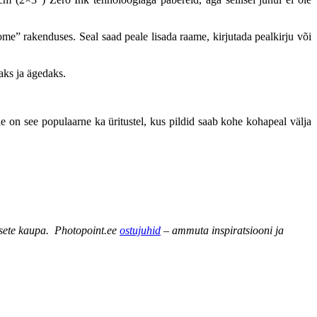
me” rakenduses. Seal saad peale lisada raame, kirjutada pealkirju või
aks ja ägedaks.
e on see populaarne ka üritustel, kus pildid saab kohe kohapeal välja
sete kaupa. Photopoint.ee
ostujuhid
– ammuta inspiratsiooni ja