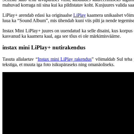
mahuvad korraga nii sina kui ka pildistatav koht. Kusjuures valida saa
LiPlay+ arendab edasi ka originaalse
LiPlay
kaamera unikaalset võimal
luua ka “Sound Album”, mis ühendab kuni viis pilti ja nende tegemise 
Instax Mini LiPlay+ juures on uuendatud ka selle disaini, kus korpus 
kasvanud ka kaamera kaal, aga see tõus ei ole märkimisväärne.
instax
mini
LiPlay+
nutirakendus
Tasuta allalaetav “
Instax mini LiPlay rakendus
” võimaldab Sul teha p
tekstiga, et muuta iga foto isikupäraseks ning omanäoliseks.