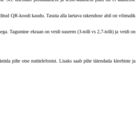
nditud QR-koodi kaudu. Tasuta alla laetava rakenduse abil on võimalik
ga. Tagumine ekraan on veidi suurem (3-tolli vs 2,7-tolli) ja veidi on
ida pilte otse nutitelefonist. Lisaks saab pilte täiendada kleebiste ja