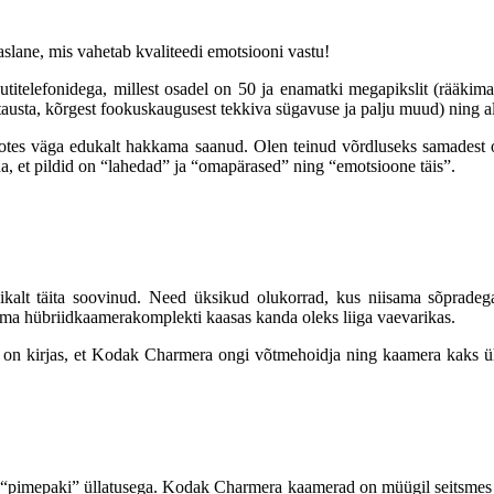
slane, mis vahetab kvaliteedi emotsiooni vastu!
titelefonidega, millest osadel on 50 ja enamatki megapikslit (rääkima
austa, kõrgest fookuskaugusest tekkiva sügavuse ja palju muud) ning all
ootes väga edukalt hakkama saanud. Olen teinud võrdluseks samadest o
na, et pildid on “lahedad” ja “omapärased” ning “emotsioone täis”.
ikalt täita soovinud. Need üksikud olukorrad, kus niisama sõpradega r
 oma hübriidkaamerakomplekti kaasas kanda oleks liiga vaevarikas.
ses on kirjas, et Kodak Charmera ongi võtmehoidja ning kaamera kaks 
n “pimepaki” üllatusega. Kodak Charmera kaamerad on müügil seitsmes er