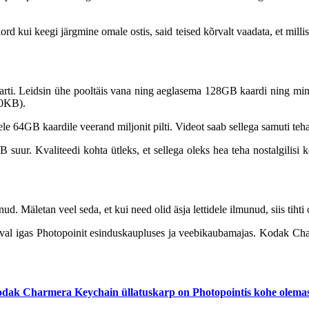
d kui keegi järgmine omale ostis, said teised kõrvalt vaadata, et milli
ti. Leidsin ühe pooltäis vana ning aeglasema 128GB kaardi ning minul
40KB).
e 64GB kaardile veerand miljonit pilti. Videot saab sellega samuti teha
suur. Kvaliteedi kohta ütleks, et sellega oleks hea teha nostalgilisi 
d. Mäletan veel seda, et kui need olid äsja lettidele ilmunud, siis tih
adaval igas Photopoinit esinduskaupluses ja veebikaubamajas. Kodak C
dak Charmera Keychain üllatuskarp on Photopointis kohe olemas