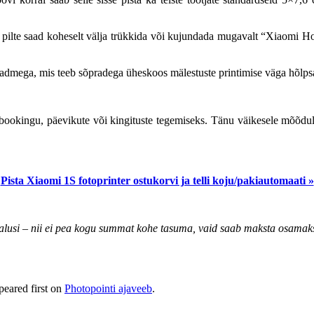
 pilte saad koheselt välja trükkida või kujundada mugavalt “Xiaomi Ho
admega, mis teeb sõpradega üheskoos mälestuste printimise väga hõlps
apbookingu, päevikute või kingituste tegemiseks. Tänu väikesele mõõdul
Pista Xiaomi 1S fotoprinter ostukorvi ja telli koju/pakiautomaati »
lusi – nii ei pea kogu summat kohe tasuma, vaid saab maksta osamak
eared first on
Photopointi ajaveeb
.