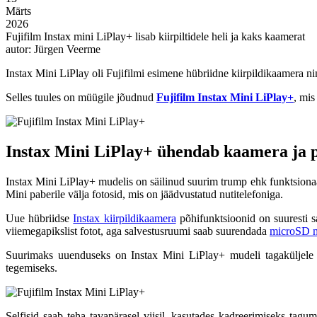
Märts
2026
Fujifilm Instax mini LiPlay+ lisab kiirpiltidele heli ja kaks kaamerat
autor: Jürgen Veerme
Instax Mini LiPlay oli Fujifilmi esimene hübriidne kiirpildikaamera n
Selles tuules on müügile jõudnud
Fujifilm Instax Mini LiPlay+
, mis
Instax Mini LiPlay+ ühendab kaamera ja p
Instax Mini LiPlay+ mudelis on säilinud suurim trump ehk funktsionaal
Mini paberile välja fotosid, mis on jäädvustatud nutitelefoniga.
Uue hübriidse
Instax kiirpildikaamera
põhifunktsioonid on suuresti 
viiemegapikslist fotot, aga salvestusruumi saab suurendada
microSD m
Suurimaks uuenduseks on Instax Mini LiPlay+ mudeli tagaküljele
tegemiseks.
Selfisid saab teha tavapärasel viisil, kasutades kadreerimiseks tag