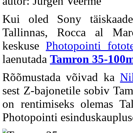
autor: Jürgen Veerme
Kui oled Sony täiskaade
Tallinnas, Rocca al Mar
keskuse
Photopointi fotot
laenutada
Tamron 35-100m
Rõõmustada võivad ka
Ni
sest Z-bajonetile sobiv T
on rentimiseks olemas Ta
Photopointi esinduskauplus