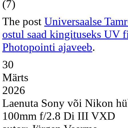
(7)
The post
Universaalse Tam
ostul saad kingituseks UV fi
Photopointi ajaveeb
.
30
Märts
2026
Laenuta Sony või Nikon hü
100mm f/2.8 Di III VXD