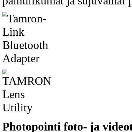
paindlikumat ja sujuvamat 
Photopointi foto- ja video