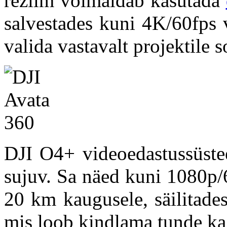
režiim võimaldab kasutada
salvestades kuni 4K/60fps 
valida vastavalt projektile s
DJI O4+ videoedastussüstee
sujuv. Sa näed kuni 1080p/6
20 km kaugusele, säilitade
mis loob kindlama tunde ka