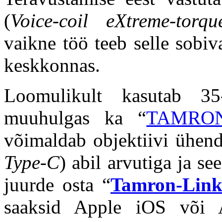
(
Voice-coil eXtreme-torq
vaikne töö teeb selle sobi
keskkonnas.
Loomulikult kasutab 
muuhulgas ka “
TAMRON 
võimaldab objektiivi ühen
Type-C
) abil arvutiga ja se
juurde osta “
Tamron-Link
saaksid Apple iOS või 