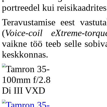
portreedel kui reisikaadrites
Teravustamise eest vastu
(
Voice-coil eXtreme-torq
vaikne töö teeb selle sobi
keskkonnas.