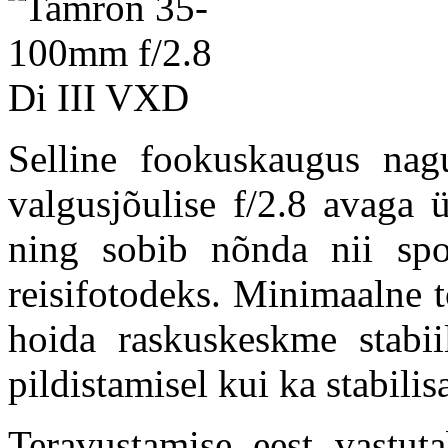
Selline fookuskaugus na
valgusjõulise f/2.8 avaga 
ning sobib nõnda nii spo
reisifotodeks. Minimaalne 
hoida raskuskeskme stabii
pildistamisel kui ka stabilis
Teravustamise eest vastu