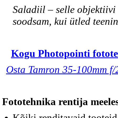
Saladiil – selle objektii
soodsam, kui ütled teen
Kogu Photopointi fotote
Osta Tamron 35-100mm f/2.
Fototehnika rentija meele
Kõiki renditavaid tooteid