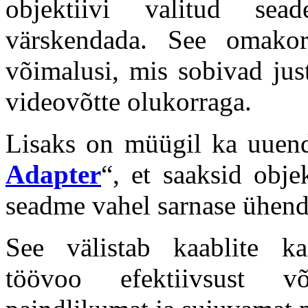
objektiivi valitud se
värskendada. See omakor
võimalusi, mis sobivad jus
videovõtte olukorraga.
Lisaks on müügil ka uuend
Adapter
“, et saaksid obj
seadme vahel sarnase ühendu
See välistab kaablite ka
töövoo efektiivsust v