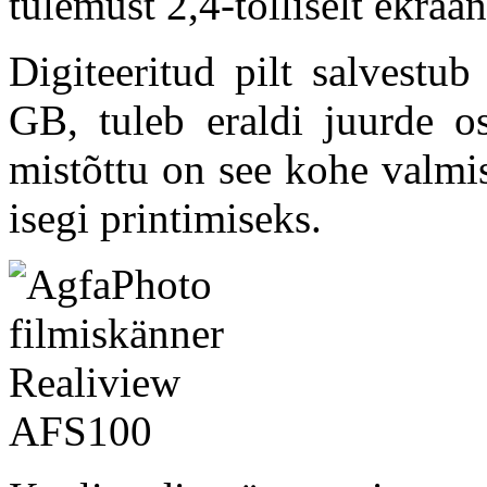
tulemust 2,4-tolliselt ekraa
Digiteeritud pilt salvestu
GB, tuleb eraldi juurde os
mistõttu on see kohe valmi
isegi printimiseks.