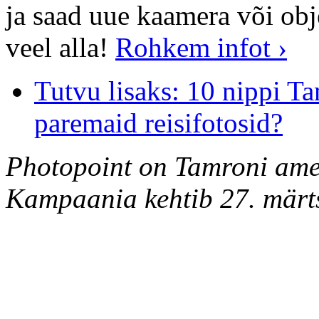
ja saad uue kaamera või obj
veel alla!
Rohkem infot ›
Tutvu lisaks: 10 nippi Ta
paremaid reisifotosid?
Photopoint on Tamroni ametl
Kampaania kehtib 27. märts