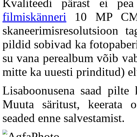
Kvaliteedi pärast ei pea
filmiskänneri
10 MP CMOS
skaneerimisresolutsioon ta
pildid sobivad ka fotopaber
su vana perealbum võib vaba
mitte ka uuesti prinditud) el
Lisaboonusena saad pilte 
Muuta säritust, keerata o
seaded enne salvestamist.