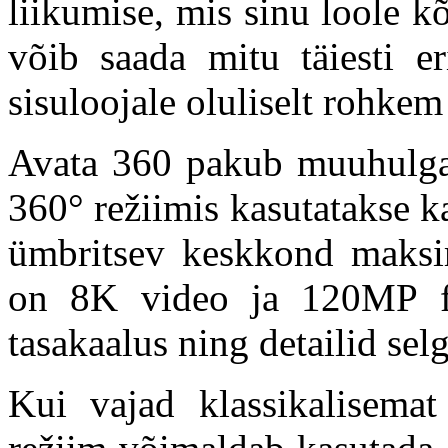
liikumise, mis sinu loole k
võib saada mitu täiesti e
sisuloojale oluliselt rohkem
Avata 360 pakub muuhulgas
360° režiimis kasutatakse k
ümbritsev keskkond maksim
on 8K video ja 120MP fo
tasakaalus ning detailid sel
Kui vajad klassikalisemat