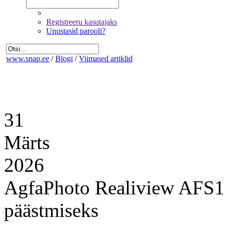
Registreeru kasutajaks
Unustasid parooli?
www.snap.ee
/
Blogi
/
Viimased artiklid
31
Märts
2026
AgfaPhoto Realiview AFS10
päästmiseks