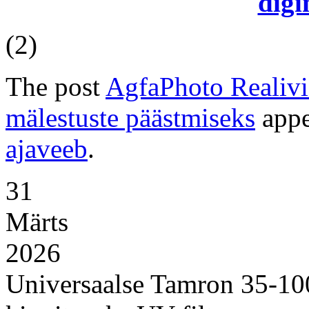
digi
(2)
The post
AgfaPhoto Realiv
mälestuste päästmiseks
appe
ajaveeb
.
31
Märts
2026
Universaalse Tamron 35-10