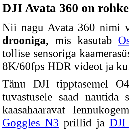
DJI Avata 360 on rohke
Nii nagu Avata 360 nimi v
drooniga
, mis kasutab
O
tollise sensoriga kaameras
8K/60fps HDR videot ja ku
Tänu DJI tipptasemel O4+
tuvastusele saad nautida st
kaasahaaravat lennukoge
Goggles N3
prillid ja
DJI