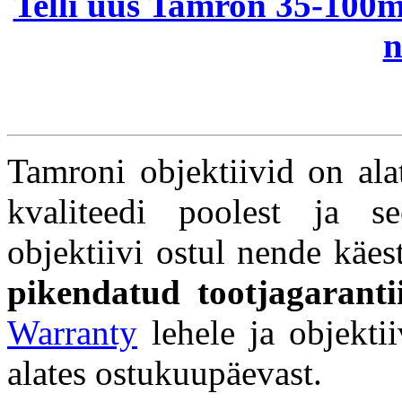
Telli uus Tamron 35-100m
n
Tamroni objektiivid on ala
kvaliteedi poolest ja s
objektiivi ostul nende käes
pikendatud tootjagarant
Warranty
lehele ja objektii
alates ostukuupäevast.