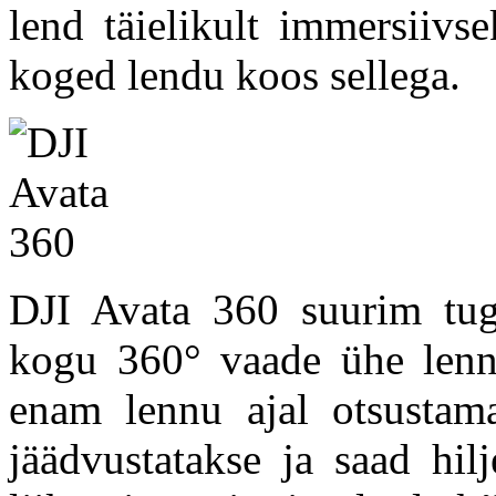
lend täielikult immersiivs
koged lendu koos sellega.
DJI Avata 360 suurim tug
kogu 360° vaade ühe lennu
enam lennu ajal otsustam
jäädvustatakse ja saad hil