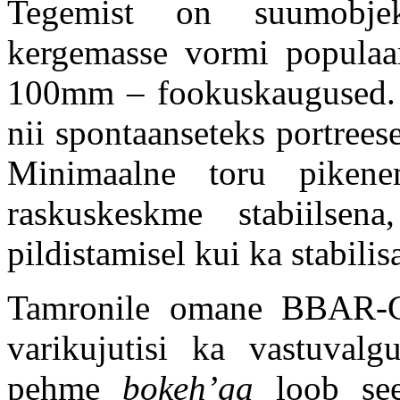
Tegemist on suumobje
kergemasse vormi popul
100mm – fookuskaugused. 
nii spontaanseteks portrees
Minimaalne toru pikene
raskuskeskme stabiilse
pildistamisel kui ka stabilis
Tamronile omane BBAR-G2
varikujutisi ka vastuvalg
pehme
bokeh’ga
loob see 