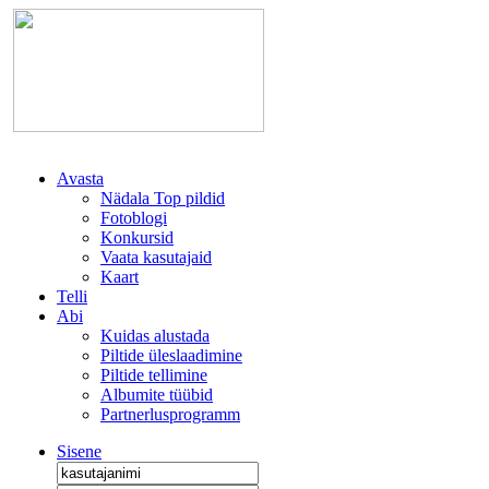
Avasta
Nädala Top pildid
Fotoblogi
Konkursid
Vaata kasutajaid
Kaart
Telli
Abi
Kuidas alustada
Piltide üleslaadimine
Piltide tellimine
Albumite tüübid
Partnerlusprogramm
Sisene