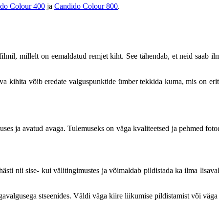
do Colour 400
ja
Candido Colour 800
.
lmil, millelt on eemaldatud remjet kiht. See tähendab, et neid saab il
va kihita võib eredate valguspunktide ümber tekkida kuma, mis on erit
lguses ja avatud avaga. Tulemuseks on väga kvaliteetsed ja pehmed foto
sti nii sise- kui välitingimustes ja võimaldab pildistada ka ilma lisava
gavalgusega stseenides. Väldi väga kiire liikumise pildistamist või vä