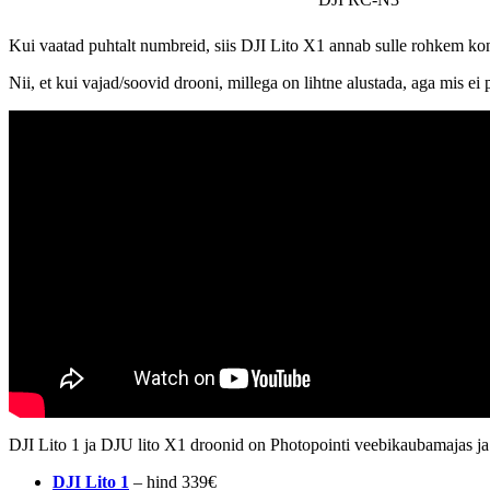
Kui vaatad puhtalt numbreid, siis DJI Lito X1 annab sulle rohkem ko
Nii, et kui vajad/soovid drooni, millega on lihtne alustada, aga mis ei
DJI Lito 1 ja DJU lito X1 droonid on Photopointi veebikaubamajas ja
DJI Lito 1
– hind 339€