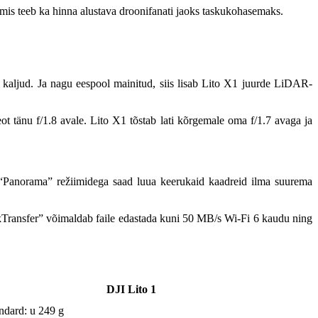
is teeb ka hinna alustava droonifanati jaoks taskukohasemaks.
i kaljud. Ja nagu eespool mainitud, siis lisab Lito X1 juurde LiDAR-
ot tänu f/1.8 avale. Lito X1 tõstab lati kõrgemale oma f/1.7 avaga ja
 “Panorama” režiimidega saad luua keerukaid kaadreid ilma suurema
ckTransfer” võimaldab faile edastada kuni 50 MB/s Wi-Fi 6 kaudu ning
DJI Lito 1
ndard: u 249 g