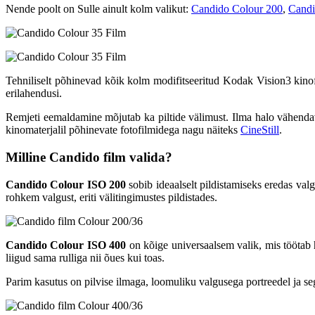
Nende poolt on Sulle ainult kolm valikut:
Candido Colour 200
,
Candi
Tehniliselt põhinevad kõik kolm modifitseeritud Kodak Vision3 kinofi
erilahendusi.
Remjeti eemaldamine mõjutab ka piltide välimust. Ilma halo vähenda
kinomaterjalil põhinevate fotofilmidega nagu näiteks
CineStill
.
Milline Candido film valida?
Candido Colour ISO 200
sobib ideaalselt pildistamiseks eredas va
rohkem valgust, eriti välitingimustes pildistades.
Candido Colour ISO 400
on kõige universaalsem valik, mis töötab hä
liigud sama rulliga nii õues kui toas.
Parim kasutus on pilvise ilmaga, loomuliku valgusega portreedel ja se