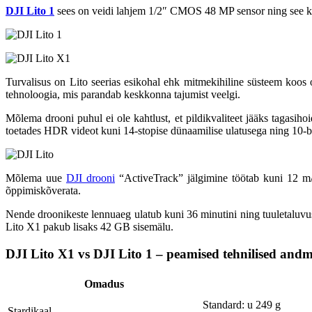
DJI Lito 1
sees on veidi lahjem 1/2″ CMOS 48 MP sensor ning see kas
Turvalisus on Lito seerias esikohal ehk mitmekihiline süsteem koos 
tehnoloogia, mis parandab keskkonna tajumist veelgi.
Mõlema drooni puhul ei ole kahtlust, et pildikvaliteet jääks tagasih
toetades HDR videot kuni 14-stopise dünaamilise ulatusega ning 10-b
Mõlema uue
DJI drooni
“ActiveTrack” jälgimine töötab kuni 12 m/
õppimiskõverata.
Nende droonikeste lennuaeg ulatub kuni 36 minutini ning tuuletaluvu
Lito X1 pakub lisaks 42 GB sisemälu.
DJI Lito X1 vs DJI Lito 1 – peamised tehnilised and
Omadus
Standard: u 249 g
Stardikaal