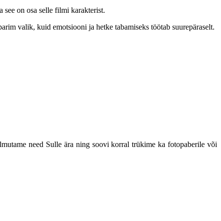
see on osa selle filmi karakterist.
parim valik, kuid emotsiooni ja hetke tabamiseks töötab suurepäraselt.
ilmutame need Sulle ära ning soovi korral trükime ka fotopaberile või