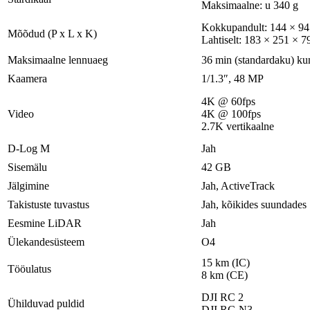
Maksimaalne: u 340 g
Kokkupandult: 144 × 9
Mõõdud (P x L x K)
Lahtiselt: 183 × 251 × 
Maksimaalne lennuaeg
36 min (standardaku) kun
Kaamera
1/1.3″, 48 MP
4K @ 60fps
Video
4K @ 100fps
2.7K vertikaalne
D-Log M
Jah
Sisemälu
42 GB
Jälgimine
Jah, ActiveTrack
Takistuste tuvastus
Jah, kõikides suundades
Eesmine LiDAR
Jah
Ülekandesüsteem
O4
15 km (IC)
Tööulatus
8 km (CE)
DJI RC 2
Ühilduvad puldid
DJI RC-N3