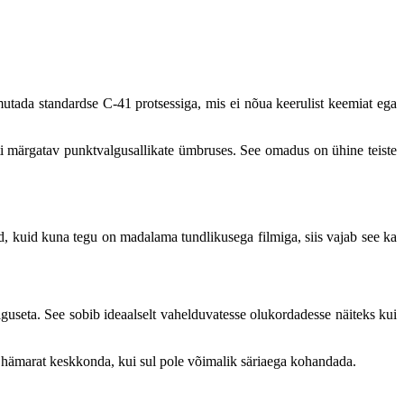
mutada standardse C-41 protsessiga, mis ei nõua keerulist keemiat ega
i märgatav punktvalgusallikate ümbruses. See omadus on ühine teiste
d, kuid kuna tegu on madalama tundlikusega filmiga, siis vajab see ka
lguseta.
See sobib ideaalselt vahelduvatesse olukordadesse näiteks kui
ga hämarat keskkonda, kui sul pole võimalik säriaega kohandada.