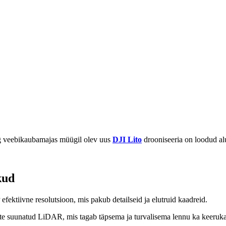
ng veebikaubamajas müügil olev uus
DJI Lito
drooniseeria on loodud alu
kud
fektiivne resolutsioon, mis pakub detailseid ja elutruid kaadreid.
ette suunatud LiDAR, mis tagab täpsema ja turvalisema lennu ka keeruka