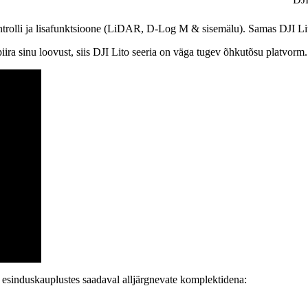
ntrolli ja lisafunktsioone (LiDAR, D-Log M & sisemälu). Samas DJI Lit
 piira sinu loovust, siis DJI Lito seeria on väga tugev õhkutõsu platvorm
 esinduskauplustes saadaval alljärgnevate komplektidena: