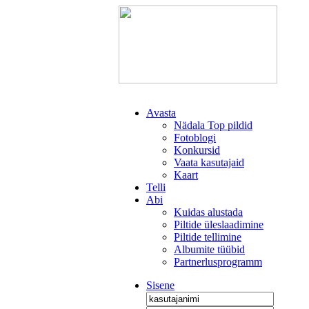
Avasta
Nädala Top pildid
Fotoblogi
Konkursid
Vaata kasutajaid
Kaart
Telli
Abi
Kuidas alustada
Piltide üleslaadimine
Piltide tellimine
Albumite tüübid
Partnerlusprogramm
Sisene