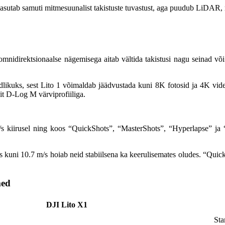
utab samuti mitmesuunalist takistuste tuvastust, aga puudub LiDAR, m
omnidirektsionaalse nägemisega aitab vältida takistusi nagu seinad võ
oidlikuks, sest Lito 1 võimaldab jäädvustada kuni 8K fotosid ja 4K vide
it D-Log M värviprofiiliga.
s kiirusel ning koos “QuickShots”, “MasterShots”, “Hyperlapse” ja
s kuni 10.7 m/s hoiab neid stabiilsena ka keerulisemates oludes. “Qui
med
DJI Lito X1
Sta