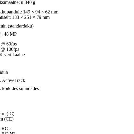
simaalne: u 340 g
kupandult: 149 × 94 × 62 mm
tiselt: 183 × 251 × 79 mm
min (standardaku)
″, 48 MP
 @ 60fps
 @ 100fps
K vertikaalne
udub
, ActiveTrack
, kõikides suundades
km (IC)
km (CE)
I RC 2
I RC-N3