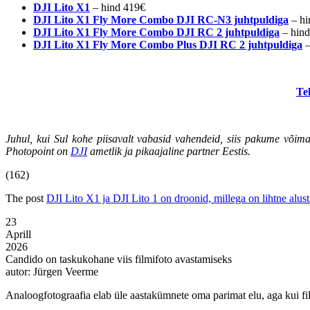
DJI Lito X1
– hind 419€
DJI Lito X1 Fly More Combo DJI RC-N3 juhtpuldiga
– h
DJI Lito X1 Fly More Combo DJI RC 2 juhtpuldiga
– hin
DJI Lito X1 Fly More Combo Plus DJI RC 2 juhtpuldiga
–
Te
Juhul, kui Sul kohe piisavalt vabasid vahendeid, siis pakume võim
Photopoint on
DJI
ametlik ja pikaajaline partner Eestis.
(162)
The post
DJI Lito X1 ja DJI Lito 1 on droonid, millega on lihtne alus
23
Aprill
2026
Candido on taskukohane viis filmifoto avastamiseks
autor: Jürgen Veerme
Analoogfotograafia elab üle aastakümnete oma parimat elu, aga kui film