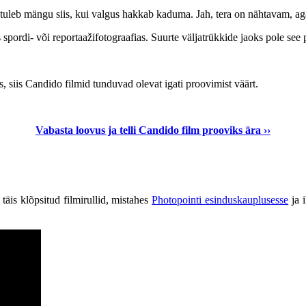
 tuleb mängu siis, kui valgus hakkab kaduma. Jah, tera on nähtavam, aga 
spordi- või reportaažifotograafias. Suurte väljatrükkide jaoks pole see 
, siis Candido filmid tunduvad olevat igati proovimist väärt.
Vabasta loovus ja telli Candido film prooviks ära ››
täis klõpsitud filmirullid, mistahes
Photopointi esinduskauplusesse
ja 