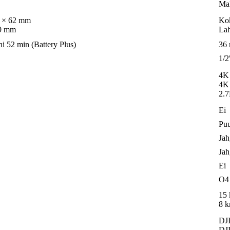
Mak
4 × 62 mm
Kok
79 mm
Lah
i 52 min (Battery Plus)
36 
1/2
4K
4K
2.7
Ei
Pu
Jah
Jah
Ei
O4
15 
8 
DJ
DJ