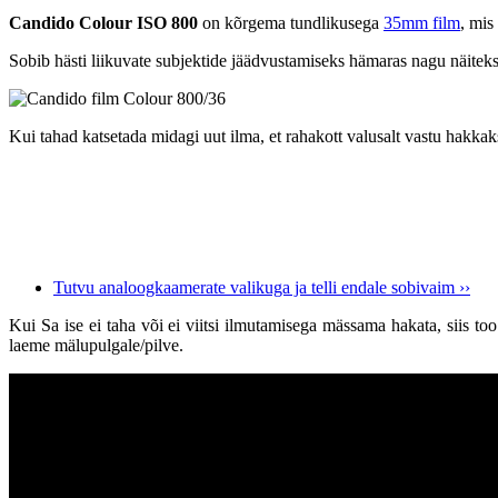
Candido Colour ISO 800
on kõrgema tundlikusega
35mm film
, mis
Sobib hästi liikuvate subjektide jäädvustamiseks hämaras nagu näiteks 
Kui tahad katsetada midagi uut ilma, et rahakott valusalt vastu hakkaks
Tutvu analoogkaamerate valikuga ja telli endale sobivaim ››
Kui Sa ise ei taha või ei viitsi ilmutamisega mässama hakata, siis too 
laeme mälupulgale/pilve.