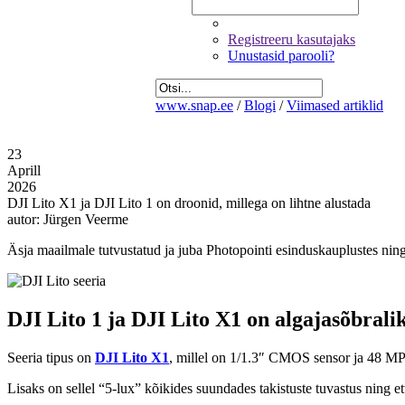
Registreeru kasutajaks
Unustasid parooli?
www.snap.ee
/
Blogi
/
Viimased artiklid
23
Aprill
2026
DJI Lito X1 ja DJI Lito 1 on droonid, millega on lihtne alustada
autor: Jürgen Veerme
Äsja maailmale tutvustatud ja juba Photopointi esinduskauplustes ni
DJI Lito 1 ja DJI Lito X1 on algajasõbrali
Seeria tipus on
DJI Lito X1
, millel on 1/1.3″ CMOS sensor ja 48 MP e
Lisaks on sellel “5-lux” kõikides suundades takistuste tuvastus ning 