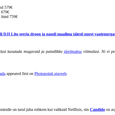
ind 579€
d 679€
 hind 759€
lli DJI Lito seeria droon ja naudi maailma täiesti uuest vaatenurgas
alust kasutada mugavaid ja paindlikke
järelmaksu
võimalusi. Ni ei p
tada
appeared first on
Photopointi ajaveeb
.
irulle on turul juba rohkem kui valikuid Netflixis, siis
Candido
on asj