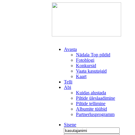
Avasta
Nädala Top pildid
Fotoblogi
Konkursid
Vaata kasutajaid
Kaart
Telli
Abi
Kuidas alustada
Piltide üleslaadimine
Piltide tellimine
Albumite tüübid
Partnerlusprogramm
Sisene