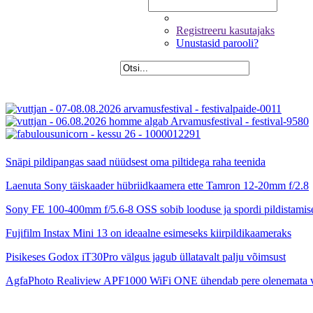
Registreeru kasutajaks
Unustasid parooli?
Snäpi pildipangas saad nüüdsest oma piltidega raha teenida
Laenuta Sony täiskaader hübriidkaamera ette Tamron 12-20mm f/2.8
Sony FE 100-400mm f/5.6-8 OSS sobib looduse ja spordi pildistamis
Fujifilm Instax Mini 13 on ideaalne esimeseks kiirpildikaameraks
Pisikeses Godox iT30Pro välgus jagub üllatavalt palju võimsust
AgfaPhoto Realiview APF1000 WiFi ONE ühendab pere olenemata 