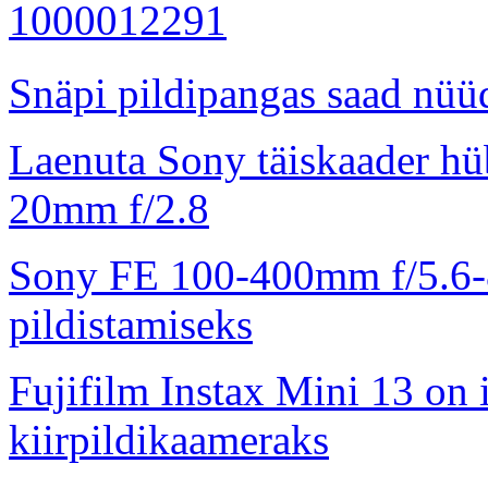
Snäpi pildipangas saad nüüd
Laenuta Sony täiskaader hü
20mm f/2.8
Sony FE 100-400mm f/5.6-8
pildistamiseks
Fujifilm Instax Mini 13 on 
kiirpildikaameraks