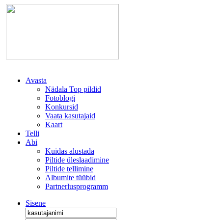
Avasta
Nädala Top pildid
Fotoblogi
Konkursid
Vaata kasutajaid
Kaart
Telli
Abi
Kuidas alustada
Piltide üleslaadimine
Piltide tellimine
Albumite tüübid
Partnerlusprogramm
Sisene