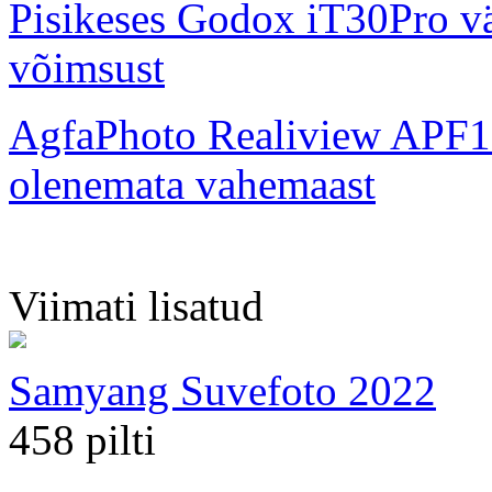
Pisikeses Godox iT30Pro väl
võimsust
AgfaPhoto Realiview APF1
olenemata vahemaast
Viimati lisatud
Samyang Suvefoto 2022
458 pilti