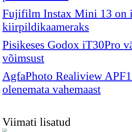
Fujifilm Instax Mini 13 on 
kiirpildikaameraks
Pisikeses Godox iT30Pro väl
võimsust
AgfaPhoto Realiview APF1
olenemata vahemaast
Viimati lisatud