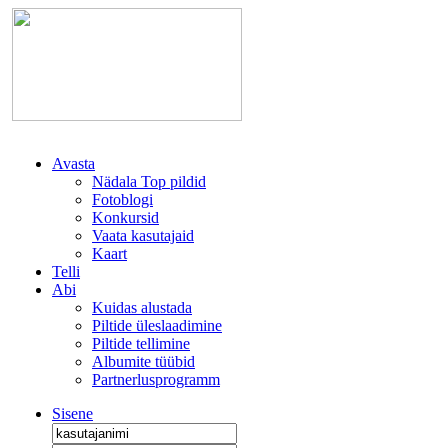
Avasta
Nädala Top pildid
Fotoblogi
Konkursid
Vaata kasutajaid
Kaart
Telli
Abi
Kuidas alustada
Piltide üleslaadimine
Piltide tellimine
Albumite tüübid
Partnerlusprogramm
Sisene