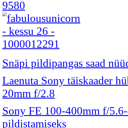
Snäpi pildipangas saad nüüd
Laenuta Sony täiskaader hü
20mm f/2.8
Sony FE 100-400mm f/5.6-8
pildistamiseks