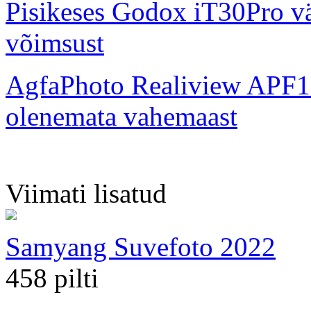
Pisikeses Godox iT30Pro väl
võimsust
AgfaPhoto Realiview APF1
olenemata vahemaast
Viimati lisatud
Samyang Suvefoto 2022
458 pilti