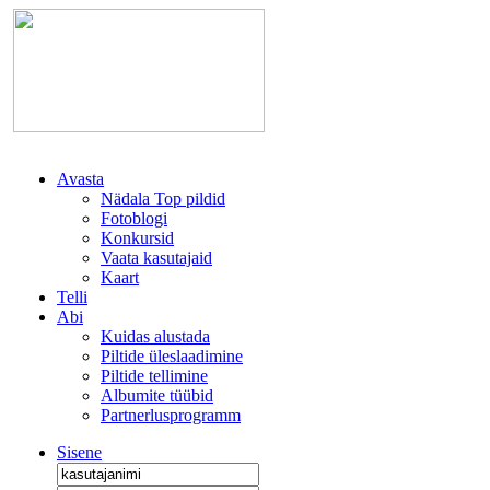
Avasta
Nädala Top pildid
Fotoblogi
Konkursid
Vaata kasutajaid
Kaart
Telli
Abi
Kuidas alustada
Piltide üleslaadimine
Piltide tellimine
Albumite tüübid
Partnerlusprogramm
Sisene