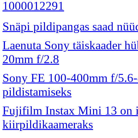
Snäpi pildipangas saad nüüd
Laenuta Sony täiskaader hü
20mm f/2.8
Sony FE 100-400mm f/5.6-8
pildistamiseks
Fujifilm Instax Mini 13 on 
kiirpildikaameraks