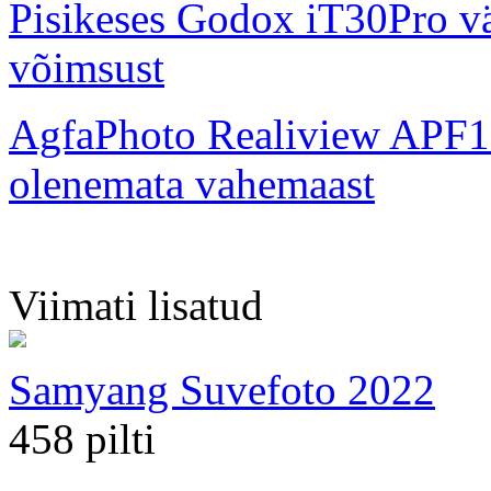
Pisikeses Godox iT30Pro väl
võimsust
AgfaPhoto Realiview APF1
olenemata vahemaast
Viimati lisatud
Samyang Suvefoto 2022
458 pilti