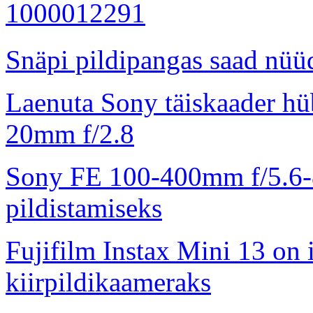
Snäpi pildipangas saad nüüd
Laenuta Sony täiskaader hü
20mm f/2.8
Sony FE 100-400mm f/5.6-8
pildistamiseks
Fujifilm Instax Mini 13 on 
kiirpildikaameraks