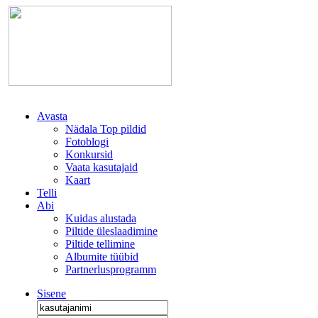
Avasta
Nädala Top pildid
Fotoblogi
Konkursid
Vaata kasutajaid
Kaart
Telli
Abi
Kuidas alustada
Piltide üleslaadimine
Piltide tellimine
Albumite tüübid
Partnerlusprogramm
Sisene