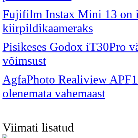
Fujifilm Instax Mini 13 on 
kiirpildikaameraks
Pisikeses Godox iT30Pro väl
võimsust
AgfaPhoto Realiview APF1
olenemata vahemaast
Viimati lisatud