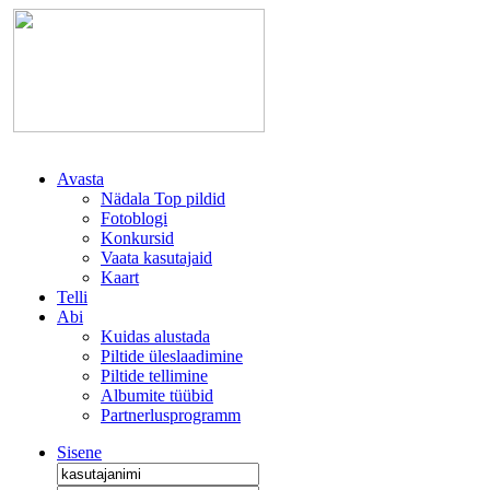
Avasta
Nädala Top pildid
Fotoblogi
Konkursid
Vaata kasutajaid
Kaart
Telli
Abi
Kuidas alustada
Piltide üleslaadimine
Piltide tellimine
Albumite tüübid
Partnerlusprogramm
Sisene