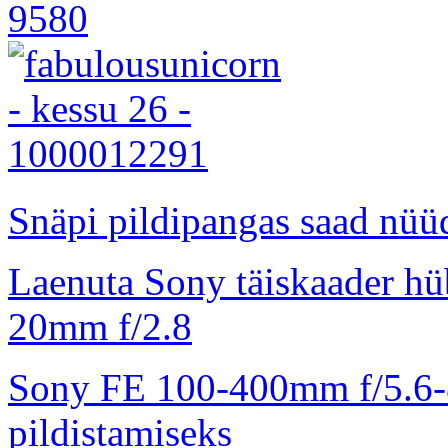
Snäpi pildipangas saad nüüd
Laenuta Sony täiskaader hü
20mm f/2.8
Sony FE 100-400mm f/5.6-8
pildistamiseks