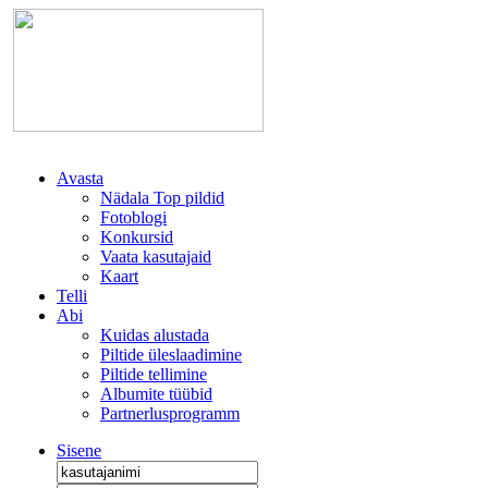
Avasta
Nädala Top pildid
Fotoblogi
Konkursid
Vaata kasutajaid
Kaart
Telli
Abi
Kuidas alustada
Piltide üleslaadimine
Piltide tellimine
Albumite tüübid
Partnerlusprogramm
Sisene