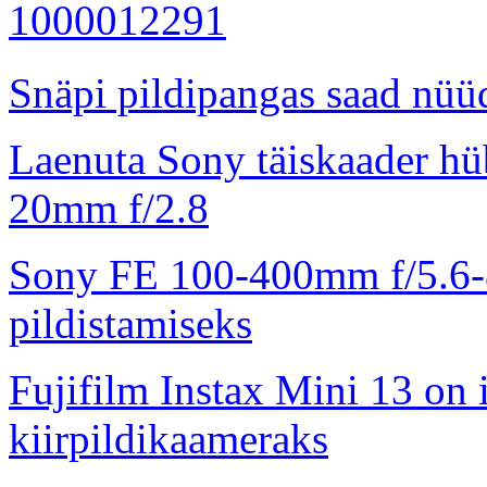
Snäpi pildipangas saad nüüd
Laenuta Sony täiskaader hü
20mm f/2.8
Sony FE 100-400mm f/5.6-8
pildistamiseks
Fujifilm Instax Mini 13 on 
kiirpildikaameraks