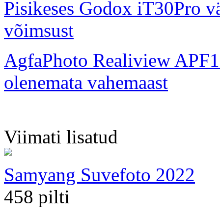
Pisikeses Godox iT30Pro väl
võimsust
AgfaPhoto Realiview APF1
olenemata vahemaast
Viimati lisatud
Samyang Suvefoto 2022
458 pilti