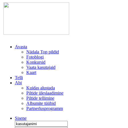
Avasta
Nädala Top pildid
Fotoblogi
Konkursid
Vaata kasutajaid
Kaart
Telli
Abi
Kuidas alustada
Piltide üleslaadimine
Piltide tellimine
Albumite tüübid
Partnerlusprogramm
Sisene