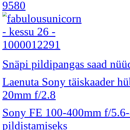
Snäpi pildipangas saad nüüd
Laenuta Sony täiskaader hü
20mm f/2.8
Sony FE 100-400mm f/5.6-8
pildistamiseks