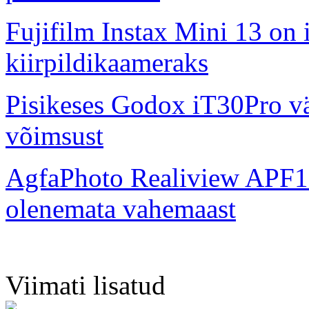
Fujifilm Instax Mini 13 on 
kiirpildikaameraks
Pisikeses Godox iT30Pro väl
võimsust
AgfaPhoto Realiview APF1
olenemata vahemaast
Viimati lisatud