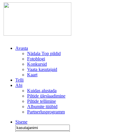
Avasta
Nädala Top pildid
Fotoblogi
Konkursid
Vaata kasutajaid
Kaart
Telli
Abi
Kuidas alustada
Piltide üleslaadimine
Piltide tellimine
Albumite tüübid
Partnerlusprogramm
Sisene