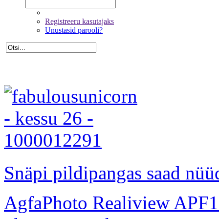
Registreeru kasutajaks
Unustasid parooli?
Snäpi pildipangas saad nüüd
AgfaPhoto Realiview APF1