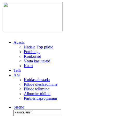
Avasta
Nädala Top pildid
Fotoblogi
Konkursid
Vaata kasutajaid
Kaart
Telli
Abi
Kuidas alustada
Piltide üleslaadimine
Piltide tellimine
Albumite tüübid
Partnerlusprogramm
Sisene