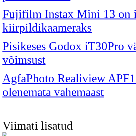
Fujifilm Instax Mini 13 on 
kiirpildikaameraks
Pisikeses Godox iT30Pro väl
võimsust
AgfaPhoto Realiview APF1
olenemata vahemaast
Viimati lisatud