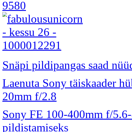
Snäpi pildipangas saad nüüd
Laenuta Sony täiskaader hü
20mm f/2.8
Sony FE 100-400mm f/5.6-8
pildistamiseks