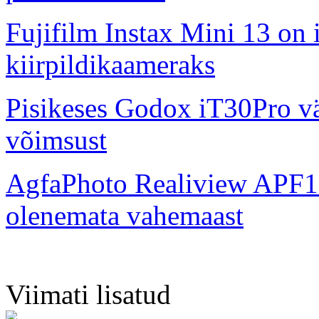
Fujifilm Instax Mini 13 on 
kiirpildikaameraks
Pisikeses Godox iT30Pro väl
võimsust
AgfaPhoto Realiview APF1
olenemata vahemaast
Viimati lisatud