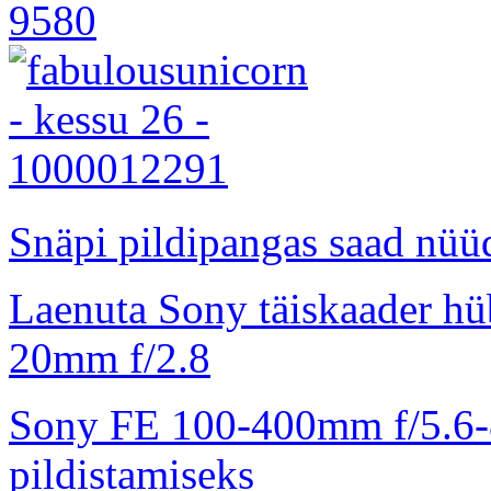
Snäpi pildipangas saad nüüd
Laenuta Sony täiskaader hü
20mm f/2.8
Sony FE 100-400mm f/5.6-8
pildistamiseks