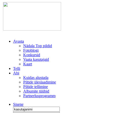
Avasta
Nädala Top pildid
Fotoblogi
Konkursid
Vaata kasutajaid
Kaart
Telli
Abi
Kuidas alustada
Piltide üleslaadimine
Piltide tellimine
Albumite tüübid
Partnerlusprogramm
Sisene