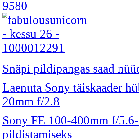
Snäpi pildipangas saad nüüd
Laenuta Sony täiskaader hü
20mm f/2.8
Sony FE 100-400mm f/5.6-8
pildistamiseks