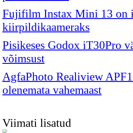
Fujifilm Instax Mini 13 on 
kiirpildikaameraks
Pisikeses Godox iT30Pro väl
võimsust
AgfaPhoto Realiview APF1
olenemata vahemaast
Viimati lisatud