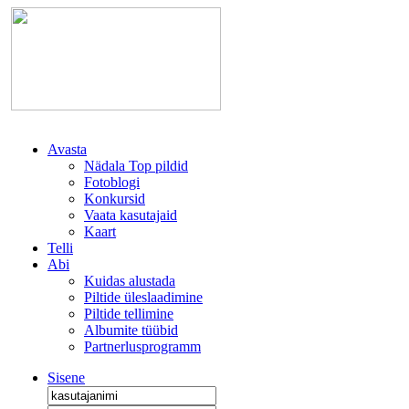
Avasta
Nädala Top pildid
Fotoblogi
Konkursid
Vaata kasutajaid
Kaart
Telli
Abi
Kuidas alustada
Piltide üleslaadimine
Piltide tellimine
Albumite tüübid
Partnerlusprogramm
Sisene