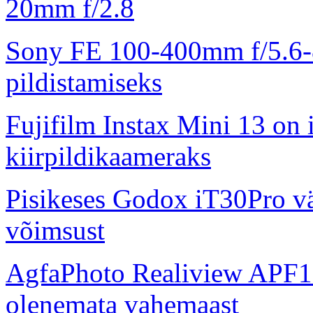
20mm f/2.8
Sony FE 100-400mm f/5.6-8
pildistamiseks
Fujifilm Instax Mini 13 on 
kiirpildikaameraks
Pisikeses Godox iT30Pro väl
võimsust
AgfaPhoto Realiview APF1
olenemata vahemaast