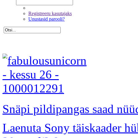
Registreeru kasutajaks
Unustasid parooli?
Snäpi pildipangas saad nüüd
Laenuta Sony täiskaader hü