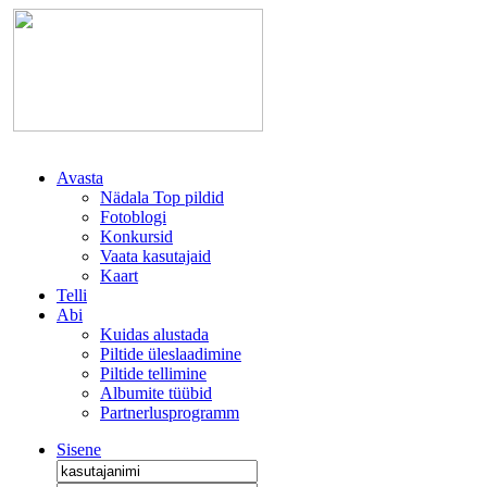
Avasta
Nädala Top pildid
Fotoblogi
Konkursid
Vaata kasutajaid
Kaart
Telli
Abi
Kuidas alustada
Piltide üleslaadimine
Piltide tellimine
Albumite tüübid
Partnerlusprogramm
Sisene