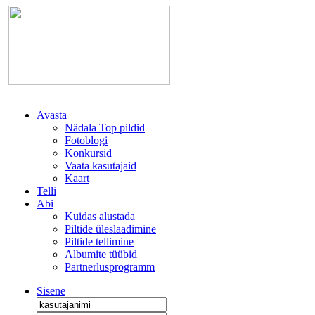
Avasta
Nädala Top pildid
Fotoblogi
Konkursid
Vaata kasutajaid
Kaart
Telli
Abi
Kuidas alustada
Piltide üleslaadimine
Piltide tellimine
Albumite tüübid
Partnerlusprogramm
Sisene