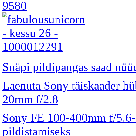
Snäpi pildipangas saad nüüd
Laenuta Sony täiskaader hü
20mm f/2.8
Sony FE 100-400mm f/5.6-8
pildistamiseks