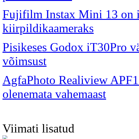
Fujifilm Instax Mini 13 on 
kiirpildikaameraks
Pisikeses Godox iT30Pro väl
võimsust
AgfaPhoto Realiview APF1
olenemata vahemaast
Viimati lisatud