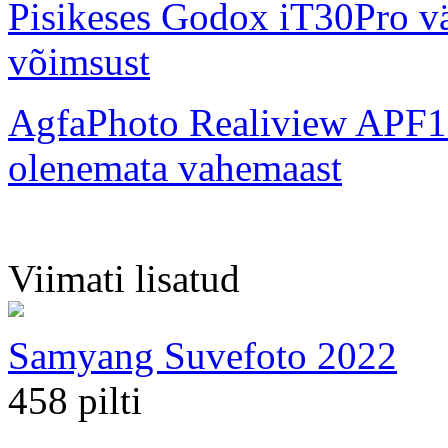
Pisikeses Godox iT30Pro väl
võimsust
AgfaPhoto Realiview APF1
olenemata vahemaast
Viimati lisatud
Samyang Suvefoto 2022
458 pilti