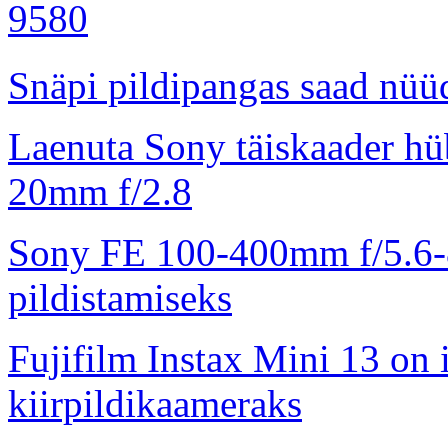
Snäpi pildipangas saad nüüd
Laenuta Sony täiskaader hü
20mm f/2.8
Sony FE 100-400mm f/5.6-8
pildistamiseks
Fujifilm Instax Mini 13 on 
kiirpildikaameraks