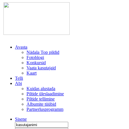
Avasta
Nädala Top pildid
Fotoblogi
Konkursid
Vaata kasutajaid
Kaart
Telli
Abi
Kuidas alustada
Piltide üleslaadimine
Piltide tellimine
Albumite tüübid
Partnerlusprogramm
Sisene