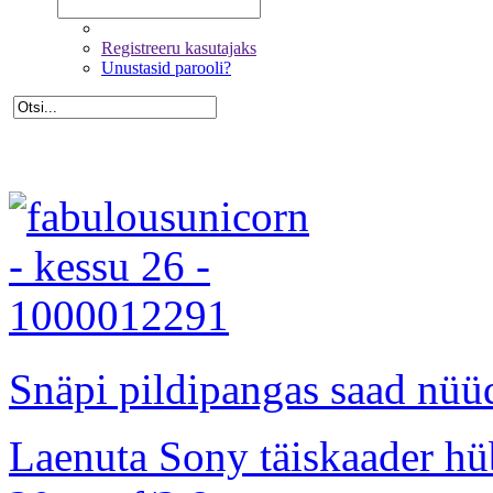
Registreeru kasutajaks
Unustasid parooli?
Snäpi pildipangas saad nüüd
Laenuta Sony täiskaader hü