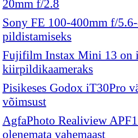
20mm f/2.8
Sony FE 100-400mm f/5.6-8
pildistamiseks
Fujifilm Instax Mini 13 on 
kiirpildikaameraks
Pisikeses Godox iT30Pro väl
võimsust
AgfaPhoto Realiview APF1
olenemata vahemaast