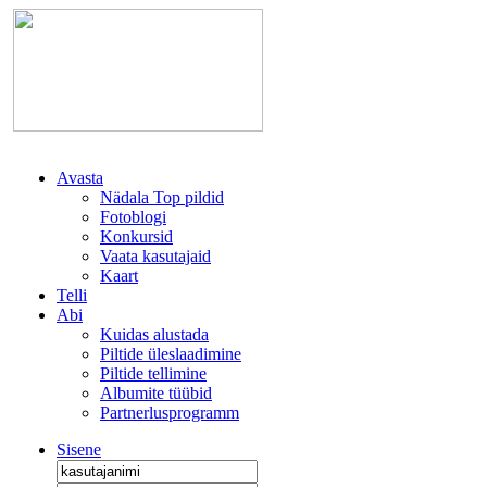
Avasta
Nädala Top pildid
Fotoblogi
Konkursid
Vaata kasutajaid
Kaart
Telli
Abi
Kuidas alustada
Piltide üleslaadimine
Piltide tellimine
Albumite tüübid
Partnerlusprogramm
Sisene