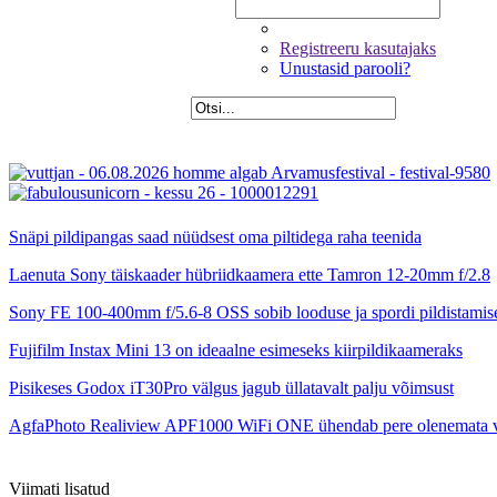
Registreeru kasutajaks
Unustasid parooli?
Snäpi pildipangas saad nüüdsest oma piltidega raha teenida
Laenuta Sony täiskaader hübriidkaamera ette Tamron 12-20mm f/2.8
Sony FE 100-400mm f/5.6-8 OSS sobib looduse ja spordi pildistamis
Fujifilm Instax Mini 13 on ideaalne esimeseks kiirpildikaameraks
Pisikeses Godox iT30Pro välgus jagub üllatavalt palju võimsust
AgfaPhoto Realiview APF1000 WiFi ONE ühendab pere olenemata 
Viimati lisatud