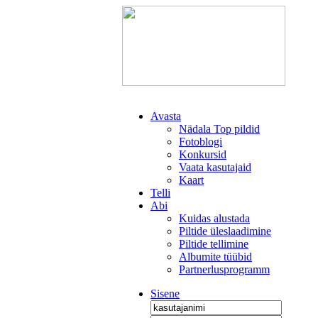
Avasta
Nädala Top pildid
Fotoblogi
Konkursid
Vaata kasutajaid
Kaart
Telli
Abi
Kuidas alustada
Piltide üleslaadimine
Piltide tellimine
Albumite tüübid
Partnerlusprogramm
Sisene