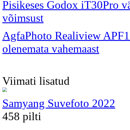
Pisikeses Godox iT30Pro väl
võimsust
AgfaPhoto Realiview APF1
olenemata vahemaast
Viimati lisatud
Samyang Suvefoto 2022
458 pilti