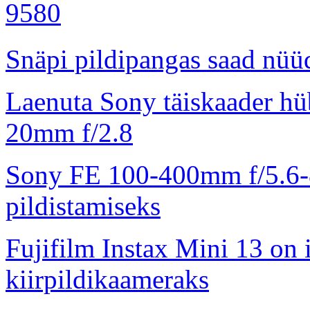
Snäpi pildipangas saad nüüd
Laenuta Sony täiskaader hü
20mm f/2.8
Sony FE 100-400mm f/5.6-8
pildistamiseks
Fujifilm Instax Mini 13 on 
kiirpildikaameraks