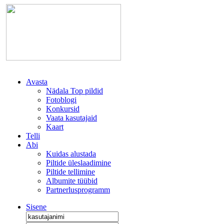
Avasta
Nädala Top pildid
Fotoblogi
Konkursid
Vaata kasutajaid
Kaart
Telli
Abi
Kuidas alustada
Piltide üleslaadimine
Piltide tellimine
Albumite tüübid
Partnerlusprogramm
Sisene