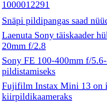
Snäpi pildipangas saad nüüd
Laenuta Sony täiskaader hü
20mm f/2.8
Sony FE 100-400mm f/5.6-8
pildistamiseks
Fujifilm Instax Mini 13 on 
kiirpildikaameraks