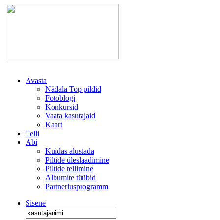
Avasta
Nädala Top pildid
Fotoblogi
Konkursid
Vaata kasutajaid
Kaart
Telli
Abi
Kuidas alustada
Piltide üleslaadimine
Piltide tellimine
Albumite tüübid
Partnerlusprogramm
Sisene