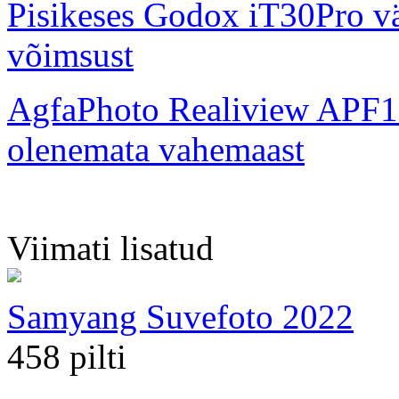
Pisikeses Godox iT30Pro väl
võimsust
AgfaPhoto Realiview APF1
olenemata vahemaast
Viimati lisatud
Samyang Suvefoto 2022
458 pilti