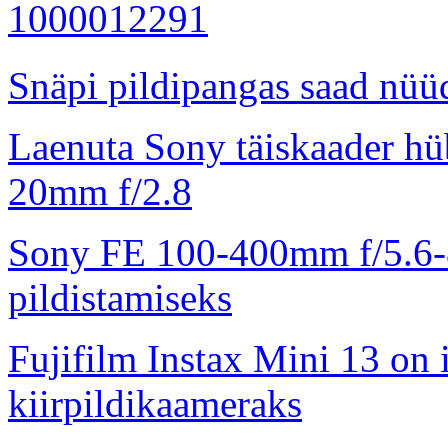
Snäpi pildipangas saad nüüd
Laenuta Sony täiskaader hü
20mm f/2.8
Sony FE 100-400mm f/5.6-8
pildistamiseks
Fujifilm Instax Mini 13 on 
kiirpildikaameraks