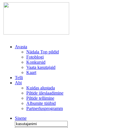
Avasta
Nädala Top pildid
Fotoblogi
Konkursid
Vaata kasutajaid
Kaart
Telli
Abi
Kuidas alustada
Piltide üleslaadimine
Piltide tellimine
Albumite tüübid
Partnerlusprogramm
Sisene