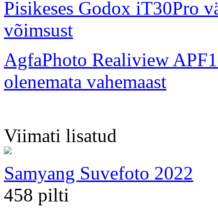
Pisikeses Godox iT30Pro väl
võimsust
AgfaPhoto Realiview APF1
olenemata vahemaast
Viimati lisatud
Samyang Suvefoto 2022
458 pilti