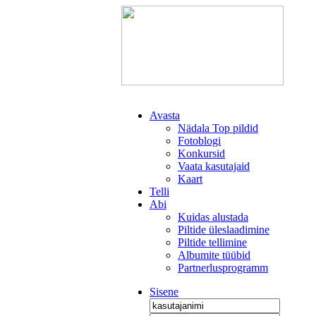
Avasta
Nädala Top pildid
Fotoblogi
Konkursid
Vaata kasutajaid
Kaart
Telli
Abi
Kuidas alustada
Piltide üleslaadimine
Piltide tellimine
Albumite tüübid
Partnerlusprogramm
Sisene