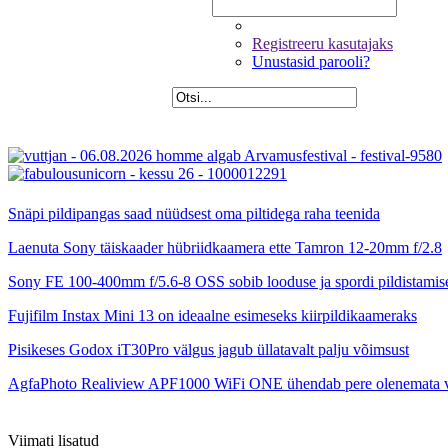
Registreeru kasutajaks
Unustasid parooli?
Snäpi pildipangas saad nüüdsest oma piltidega raha teenida
Laenuta Sony täiskaader hübriidkaamera ette Tamron 12-20mm f/2.8
Sony FE 100-400mm f/5.6-8 OSS sobib looduse ja spordi pildistamis
Fujifilm Instax Mini 13 on ideaalne esimeseks kiirpildikaameraks
Pisikeses Godox iT30Pro välgus jagub üllatavalt palju võimsust
AgfaPhoto Realiview APF1000 WiFi ONE ühendab pere olenemata 
Viimati lisatud