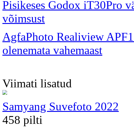
Pisikeses Godox iT30Pro väl
võimsust
AgfaPhoto Realiview APF1
olenemata vahemaast
Viimati lisatud
Samyang Suvefoto 2022
458 pilti