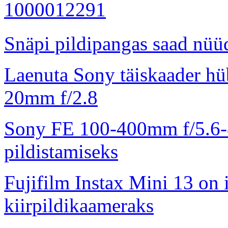
Snäpi pildipangas saad nüüd
Laenuta Sony täiskaader hü
20mm f/2.8
Sony FE 100-400mm f/5.6-8
pildistamiseks
Fujifilm Instax Mini 13 on 
kiirpildikaameraks