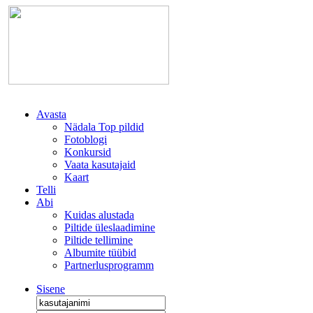
Avasta
Nädala Top pildid
Fotoblogi
Konkursid
Vaata kasutajaid
Kaart
Telli
Abi
Kuidas alustada
Piltide üleslaadimine
Piltide tellimine
Albumite tüübid
Partnerlusprogramm
Sisene