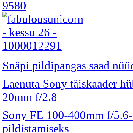
Snäpi pildipangas saad nüüd
Laenuta Sony täiskaader hü
20mm f/2.8
Sony FE 100-400mm f/5.6-8
pildistamiseks