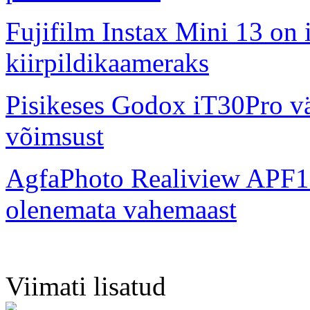
Fujifilm Instax Mini 13 on 
kiirpildikaameraks
Pisikeses Godox iT30Pro väl
võimsust
AgfaPhoto Realiview APF1
olenemata vahemaast
Viimati lisatud