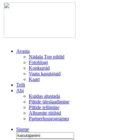
Avasta
Nädala Top pildid
Fotoblogi
Konkursid
Vaata kasutajaid
Kaart
Telli
Abi
Kuidas alustada
Piltide üleslaadimine
Piltide tellimine
Albumite tüübid
Partnerlusprogramm
Sisene