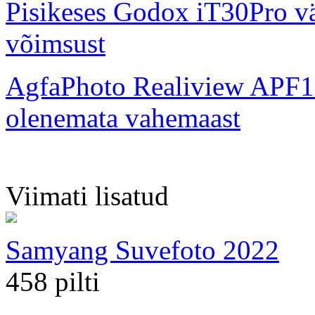
Pisikeses Godox iT30Pro väl
võimsust
AgfaPhoto Realiview APF1
olenemata vahemaast
Viimati lisatud
Samyang Suvefoto 2022
458 pilti