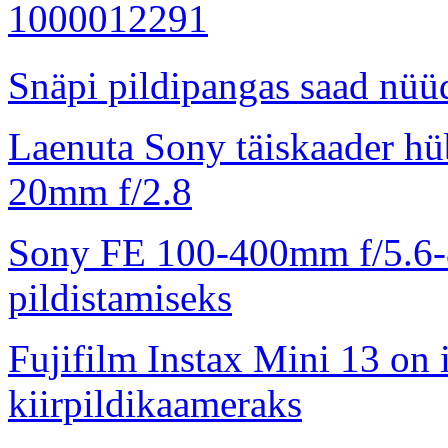
Snäpi pildipangas saad nüüd
Laenuta Sony täiskaader hü
20mm f/2.8
Sony FE 100-400mm f/5.6-8
pildistamiseks
Fujifilm Instax Mini 13 on 
kiirpildikaameraks