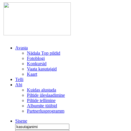
Avasta
Nädala Top pildid
Fotoblogi
Konkursid
Vaata kasutajaid
Kaart
Telli
Abi
Kuidas alustada
Piltide üleslaadimine
Piltide tellimine
Albumite tüübid
Partnerlusprogramm
Sisene