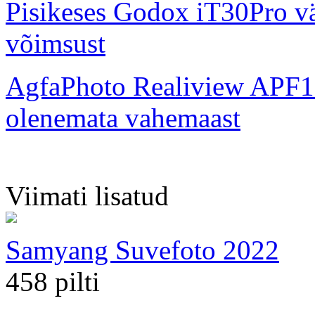
Pisikeses Godox iT30Pro väl
võimsust
AgfaPhoto Realiview APF1
olenemata vahemaast
Viimati lisatud
Samyang Suvefoto 2022
458 pilti