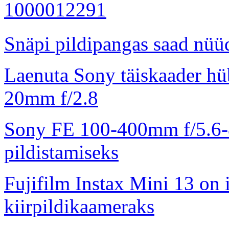
Snäpi pildipangas saad nüüd
Laenuta Sony täiskaader hü
20mm f/2.8
Sony FE 100-400mm f/5.6-8
pildistamiseks
Fujifilm Instax Mini 13 on 
kiirpildikaameraks