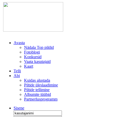
Avasta
Nädala Top pildid
Fotoblogi
Konkursid
Vaata kasutajaid
Kaart
Telli
Abi
Kuidas alustada
Piltide üleslaadimine
Piltide tellimine
Albumite tüübid
Partnerlusprogramm
Sisene