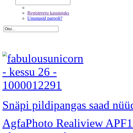
Registreeru kasutajaks
Unustasid parooli?
Snäpi pildipangas saad nüüd
AgfaPhoto Realiview APF1