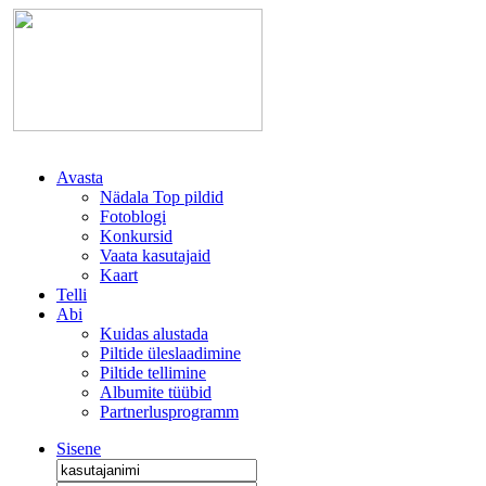
Avasta
Nädala Top pildid
Fotoblogi
Konkursid
Vaata kasutajaid
Kaart
Telli
Abi
Kuidas alustada
Piltide üleslaadimine
Piltide tellimine
Albumite tüübid
Partnerlusprogramm
Sisene