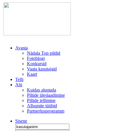
Avasta
Nädala Top pildid
Fotoblogi
Konkursid
Vaata kasutajaid
Kaart
Telli
Abi
Kuidas alustada
Piltide üleslaadimine
Piltide tellimine
Albumite tüübid
Partnerlusprogramm
Sisene