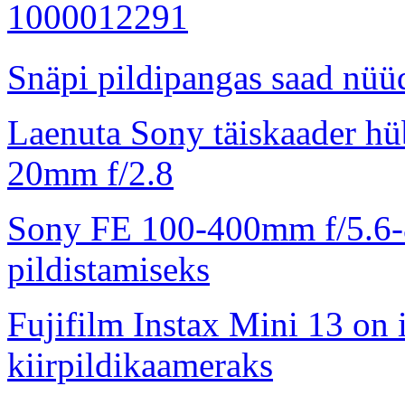
Snäpi pildipangas saad nüüd
Laenuta Sony täiskaader hü
20mm f/2.8
Sony FE 100-400mm f/5.6-8
pildistamiseks
Fujifilm Instax Mini 13 on 
kiirpildikaameraks