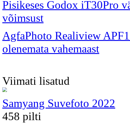
Pisikeses Godox iT30Pro väl
võimsust
AgfaPhoto Realiview APF1
olenemata vahemaast
Viimati lisatud
Samyang Suvefoto 2022
458 pilti