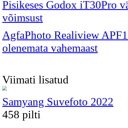
Pisikeses Godox iT30Pro väl
võimsust
AgfaPhoto Realiview APF1
olenemata vahemaast
Viimati lisatud
Samyang Suvefoto 2022
458 pilti