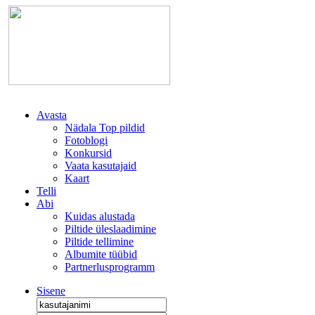
Avasta
Nädala Top pildid
Fotoblogi
Konkursid
Vaata kasutajaid
Kaart
Telli
Abi
Kuidas alustada
Piltide üleslaadimine
Piltide tellimine
Albumite tüübid
Partnerlusprogramm
Sisene