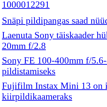
Snäpi pildipangas saad nüüd
Laenuta Sony täiskaader hü
20mm f/2.8
Sony FE 100-400mm f/5.6-8
pildistamiseks
Fujifilm Instax Mini 13 on 
kiirpildikaameraks