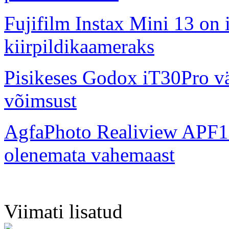
Fujifilm Instax Mini 13 on 
kiirpildikaameraks
Pisikeses Godox iT30Pro väl
võimsust
AgfaPhoto Realiview APF1
olenemata vahemaast
Viimati lisatud