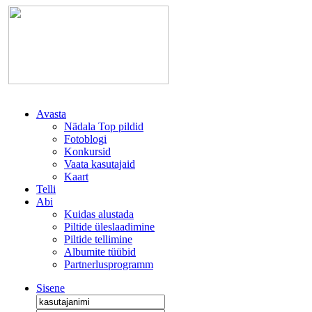
Avasta
Nädala Top pildid
Fotoblogi
Konkursid
Vaata kasutajaid
Kaart
Telli
Abi
Kuidas alustada
Piltide üleslaadimine
Piltide tellimine
Albumite tüübid
Partnerlusprogramm
Sisene