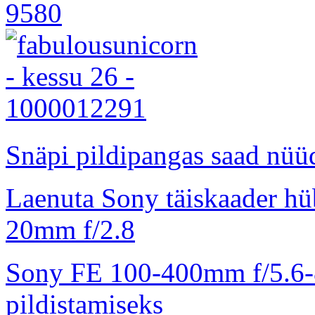
Snäpi pildipangas saad nüüd
Laenuta Sony täiskaader hü
20mm f/2.8
Sony FE 100-400mm f/5.6-8
pildistamiseks