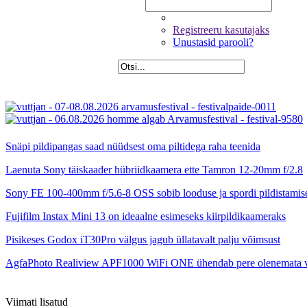
Registreeru kasutajaks
Unustasid parooli?
Snäpi pildipangas saad nüüdsest oma piltidega raha teenida
Laenuta Sony täiskaader hübriidkaamera ette Tamron 12-20mm f/2.8
Sony FE 100-400mm f/5.6-8 OSS sobib looduse ja spordi pildistamis
Fujifilm Instax Mini 13 on ideaalne esimeseks kiirpildikaameraks
Pisikeses Godox iT30Pro välgus jagub üllatavalt palju võimsust
AgfaPhoto Realiview APF1000 WiFi ONE ühendab pere olenemata 
Viimati lisatud