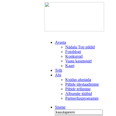
Avasta
Nädala Top pildid
Fotoblogi
Konkursid
Vaata kasutajaid
Kaart
Telli
Abi
Kuidas alustada
Piltide üleslaadimine
Piltide tellimine
Albumite tüübid
Partnerlusprogramm
Sisene