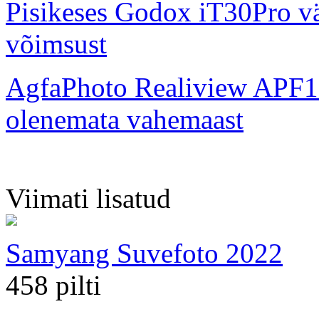
Pisikeses Godox iT30Pro väl
võimsust
AgfaPhoto Realiview APF1
olenemata vahemaast
Viimati lisatud
Samyang Suvefoto 2022
458 pilti