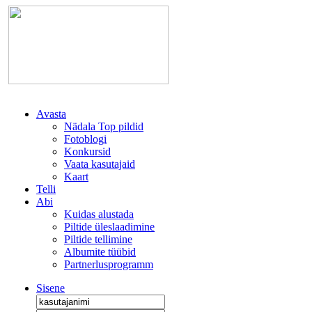
Avasta
Nädala Top pildid
Fotoblogi
Konkursid
Vaata kasutajaid
Kaart
Telli
Abi
Kuidas alustada
Piltide üleslaadimine
Piltide tellimine
Albumite tüübid
Partnerlusprogramm
Sisene