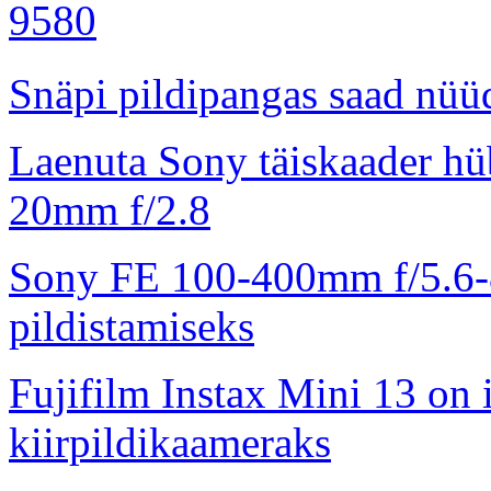
Snäpi pildipangas saad nüüd
Laenuta Sony täiskaader hü
20mm f/2.8
Sony FE 100-400mm f/5.6-8
pildistamiseks
Fujifilm Instax Mini 13 on 
kiirpildikaameraks