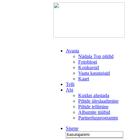
Avasta
Nädala Top pildid
Fotoblogi
Konkursid
Vaata kasutajaid
Kaart
Telli
Abi
Kuidas alustada
Piltide üleslaadimine
Piltide tellimine
Albumite tüübid
Partnerlusprogramm
Sisene