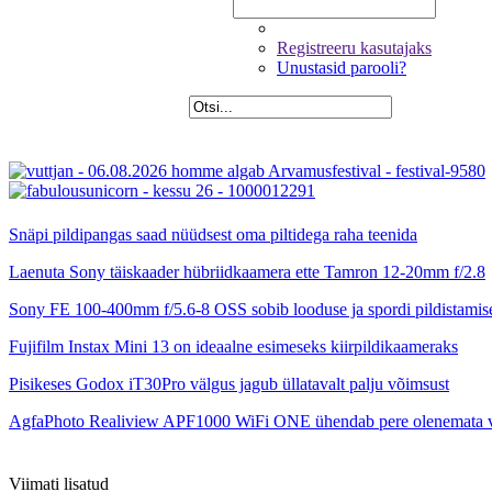
Registreeru kasutajaks
Unustasid parooli?
Snäpi pildipangas saad nüüdsest oma piltidega raha teenida
Laenuta Sony täiskaader hübriidkaamera ette Tamron 12-20mm f/2.8
Sony FE 100-400mm f/5.6-8 OSS sobib looduse ja spordi pildistamis
Fujifilm Instax Mini 13 on ideaalne esimeseks kiirpildikaameraks
Pisikeses Godox iT30Pro välgus jagub üllatavalt palju võimsust
AgfaPhoto Realiview APF1000 WiFi ONE ühendab pere olenemata 
Viimati lisatud