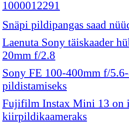
Snäpi pildipangas saad nüüd
Laenuta Sony täiskaader hü
20mm f/2.8
Sony FE 100-400mm f/5.6-8
pildistamiseks
Fujifilm Instax Mini 13 on 
kiirpildikaameraks