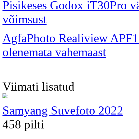
Pisikeses Godox iT30Pro väl
võimsust
AgfaPhoto Realiview APF1
olenemata vahemaast
Viimati lisatud
Samyang Suvefoto 2022
458 pilti