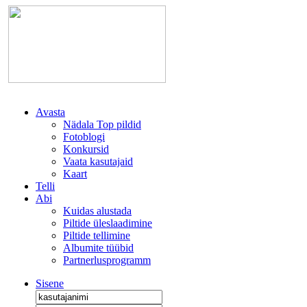
Avasta
Nädala Top pildid
Fotoblogi
Konkursid
Vaata kasutajaid
Kaart
Telli
Abi
Kuidas alustada
Piltide üleslaadimine
Piltide tellimine
Albumite tüübid
Partnerlusprogramm
Sisene