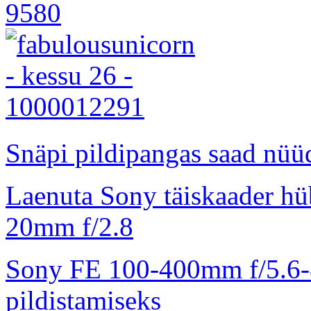
Snäpi pildipangas saad nüüd
Laenuta Sony täiskaader hü
20mm f/2.8
Sony FE 100-400mm f/5.6-8
pildistamiseks