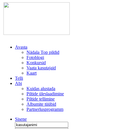
Avasta
Nädala Top pildid
Fotoblogi
Konkursid
Vaata kasutajaid
Kaart
Telli
Abi
Kuidas alustada
Piltide üleslaadimine
Piltide tellimine
Albumite tüübid
Partnerlusprogramm
Sisene