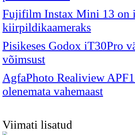
Fujifilm Instax Mini 13 on 
kiirpildikaameraks
Pisikeses Godox iT30Pro väl
võimsust
AgfaPhoto Realiview APF1
olenemata vahemaast
Viimati lisatud