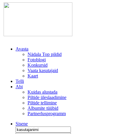
Avasta
Nädala Top pildid
Fotoblogi
Konkursid
Vaata kasutajaid
Kaart
Telli
Abi
Kuidas alustada
Piltide üleslaadimine
Piltide tellimine
Albumite tüübid
Partnerlusprogramm
Sisene