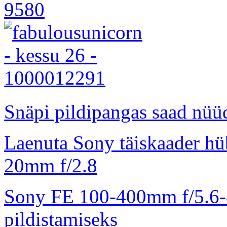
Snäpi pildipangas saad nüüd
Laenuta Sony täiskaader hü
20mm f/2.8
Sony FE 100-400mm f/5.6-8
pildistamiseks