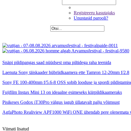
Registreeru kasutajaks
Unustasid parooli?
Snäpi pildipangas saad nüüdsest oma piltidega raha teenida
Laenuta Sony täiskaader hübriidkaamera ette Tamron 12-20mm f/2.8
Sony FE 100-400mm f/5.6-8 OSS sobib looduse ja spordi pildistamis
Fujifilm Instax Mini 13 on ideaalne esimeseks kiirpildikaameraks
Pisikeses Godox iT30Pro välgus jagub üllatavalt palju võimsust
AgfaPhoto Realiview APF1000 WiFi ONE ühendab pere olenemata 
Viimati lisatud