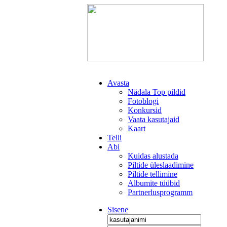
Avasta
Nädala Top pildid
Fotoblogi
Konkursid
Vaata kasutajaid
Kaart
Telli
Abi
Kuidas alustada
Piltide üleslaadimine
Piltide tellimine
Albumite tüübid
Partnerlusprogramm
Sisene