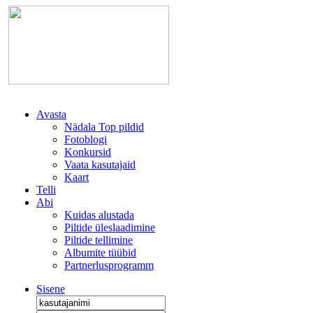
Avasta
Nädala Top pildid
Fotoblogi
Konkursid
Vaata kasutajaid
Kaart
Telli
Abi
Kuidas alustada
Piltide üleslaadimine
Piltide tellimine
Albumite tüübid
Partnerlusprogramm
Sisene