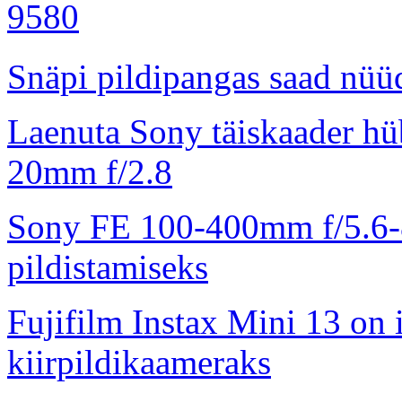
Snäpi pildipangas saad nüüd
Laenuta Sony täiskaader hü
20mm f/2.8
Sony FE 100-400mm f/5.6-8
pildistamiseks
Fujifilm Instax Mini 13 on 
kiirpildikaameraks