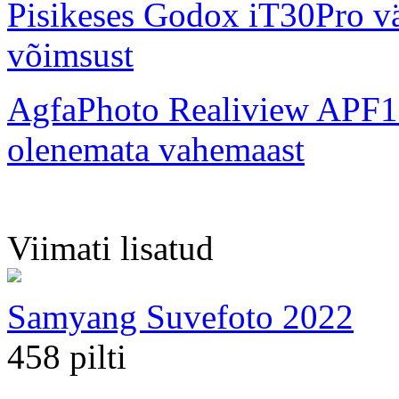
Pisikeses Godox iT30Pro väl
võimsust
AgfaPhoto Realiview APF1
olenemata vahemaast
Viimati lisatud
Samyang Suvefoto 2022
458 pilti