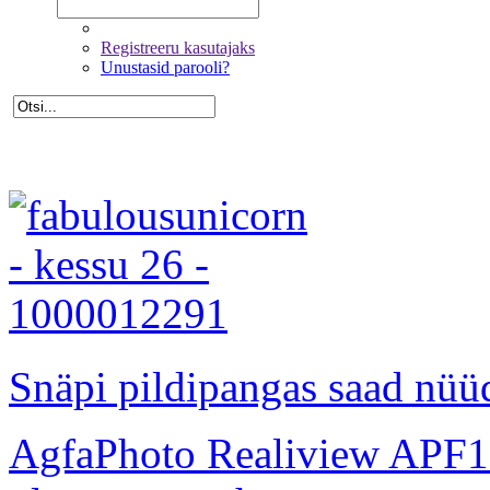
Registreeru kasutajaks
Unustasid parooli?
Snäpi pildipangas saad nüüd
AgfaPhoto Realiview APF1