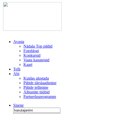
Avasta
Nädala Top pildid
Fotoblogi
Konkursid
Vaata kasutajaid
Kaart
Telli
Abi
Kuidas alustada
Piltide üleslaadimine
Piltide tellimine
Albumite tüübid
Partnerlusprogramm
Sisene