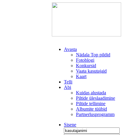
Avasta
Nädala Top pildid
Fotoblogi
Konkursid
Vaata kasutajaid
Kaart
Telli
Abi
Kuidas alustada
Piltide üleslaadimine
Piltide tellimine
Albumite tüübid
Partnerlusprogramm
Sisene