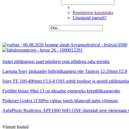
Registreeru kasutajaks
Unustasid parooli?
Snäpi pildipangas saad nüüdsest oma piltidega raha teenida
Laenuta Sony täiskaader hübriidkaamera ette Tamron 12-20mm f/2.8
Sony FE 100-400mm f/5.6-8 OSS sobib looduse ja spordi pildistamis
Fujifilm Instax Mini 13 on ideaalne esimeseks kiirpildikaameraks
Pisikeses Godox iT30Pro välgus jagub üllatavalt palju võimsust
AgfaPhoto Realiview APF1000 WiFi ONE ühendab pere olenemata 
Viimati lisatud